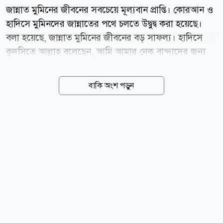
জান্নাত মুমিনের জীবনের সবচেয়ে মূল্যবান প্রাপ্তি। কোরআন ও
হাদিসে মুমিনদের জান্নাতের পথে চলতে উদ্বুদ্ব করা হয়েছে।
বলা হয়েছে, জান্নাত মুমিনের জীবনের বড় সাফল্য। হাদিসে
কুদসিতে আল্লাহ বলেছেন, আমি আমার নেক বান্দাদের জন্য
এমন সব বস্তু বানিয়ে রেখেছি, যা কোনো চোখ দেখেনি, কোনো
কান শোনেনি এবং কোনো অন্তঃকরণ চিন্তা করেনি। হাদিস
বাকি অংশ পড়ুন
বর্ণনাকারী সাহাবি আবু হুরায়রা (রা.) বলেন, তোমরা চাইলে এ
আয়াত তিলাওয়াত করো: কেউ জানে না তাদের জন্য চোখ
জুড়ানো কোনো বিষয় লুকিয়ে রাখা হয়েছে। (সুরা সাজদা,
আয়াত: ১৭; সহিহ বুখারি, হাদিস: ৪৭৭৯) যেভাবে বরণ করা
হবে পরকালে জান্নাতিদের সম্মান ও মর্যাদার সঙ্গে জান্নাতে
স্বাগত জানানো হবে। কোরআন ও হাদিসের আলোকে
জান্নাতিদের স্বাগত জানানোর পদ্ধতি তুলে ধরা হলো- ১.
সালামের মাধ্যমে: শান্তির বার্তা সালামের মাধ্যমে জান্নাতিদের
স্বাগত জানানো হবে। পবিত্র...