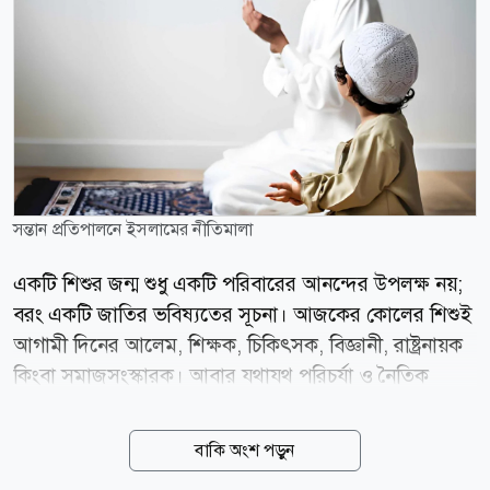
সন্তান প্রতিপালনে ইসলামের নীতিমালা
একটি শিশুর জন্ম শুধু একটি পরিবারের আনন্দের উপলক্ষ নয়;
বরং একটি জাতির ভবিষ্যতের সূচনা। আজকের কোলের শিশুই
আগামী দিনের আলেম, শিক্ষক, চিকিৎসক, বিজ্ঞানী, রাষ্ট্রনায়ক
কিংবা সমাজসংস্কারক। আবার যথাযথ পরিচর্যা ও নৈতিক
শিক্ষার অভাবে সেই শিশুই একসময় সমাজের জন্য বোঝা হয়ে
উঠতে পারে। তাই ইসলাম সন্তানকে শুধু জন্ম দেওয়ার শিক্ষা
বাকি অংশ পড়ুন
দেয়নি; বরং তাকে ঈমান, তাকওয়া, জ্ঞান, আদব-আখলাক ও