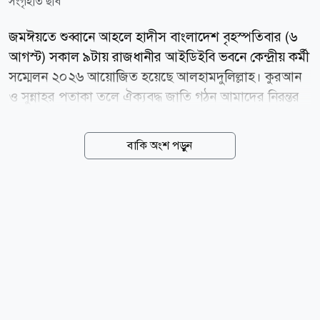
সংগৃহীত ছবি
জমঈয়তে শুব্বানে আহলে হাদীস বাংলাদেশ বৃহস্পতিবার (৬
আগস্ট) সকাল ৯টায় রাজধানীর আইডিইবি ভবনে কেন্দ্রীয় কর্মী
সম্মেলন ২০২৬ আয়োজিত হয়েছে আলহামদুলিল্লাহ। কুরআন
ও সুন্নাহর পতাকা তলে ঐক্যবদ্ধ জাতি গঠন আমাদের নিরন্তর
প্রয়াস এই প্রতিপাদ্যকে সামনে রেখে আয়োজিত এ সম্মেলনে
দেশের বিভিন্ন জেলা থেকে সংগঠনের বিপুল সংখ্যক কর্মী ও
বাকি অংশ পড়ুন
দায়িত্বশীলগণ অংশগ্রহণ করেন। সম্মেলনের প্রধান অতিথি
বাংলাদেশ জমঈয়তে আহলে হাদীসের সভাপতি অধ্যাপক ড.
আব্দুল্লাহ ফারুক তার বক্তব্যে বলেন, আমাদের দেশে শিরক
বিদআত ও কুসংস্কার দূরীভূত করতে আমাদেরকে আরো বেশি
তৎপর হতে হবে। বাংলাদেশ জমঈয়তে আহলে হাদীস চায়
একদল নিবেদিতপ্রাণ, ত্যাগী ও যুগসচেতন কর্মী। অন্যন্য
বক্তারা কর্মীদের উজ্জীবিত করতে সংগঠনের আদর্শ, সাংগঠনিক
কার্যক্রম, ভবিষ্যৎ কর্মপরিকল্পনা, যুবসমাজের দায়িত্ব এবং
কুরআন ও...