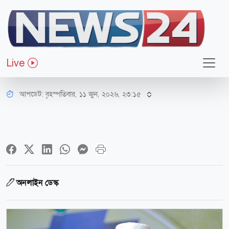
ধর্ম-জীবন
শক্তি-সামর্থ্য থাকতেই হজ করুন:
Live
আজহারী
আপডেট: বৃহস্পতিবার, ১১ জুন, ২০২৬, ২৩:১৫
অনলাইন ডেস্ক