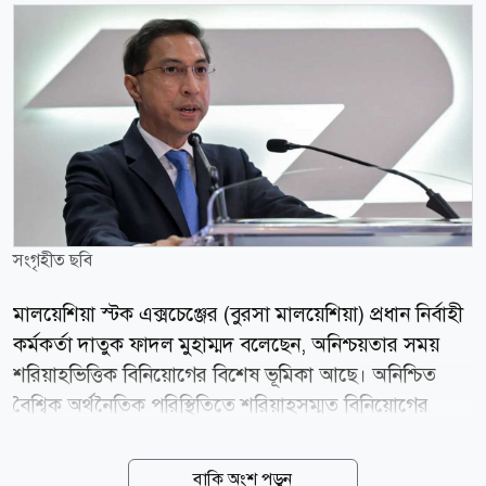
সংগৃহীত ছবি
মালয়েশিয়া স্টক এক্সচেঞ্জের (বুরসা মালয়েশিয়া) প্রধান নির্বাহী
কর্মকর্তা দাতুক ফাদল মুহাম্মদ বলেছেন, অনিশ্চয়তার সময়
শরিয়াহভিত্তিক বিনিয়োগের বিশেষ ভূমিকা আছে। অনিশ্চিত
বৈশ্বিক অর্থনৈতিক পরিস্থিতিতে শরিয়াহসম্মত বিনিয়োগের
ভূমিকা ক্রমেই গুরুত্বপূর্ণ হয়ে উঠছে। ইনভেস্ট শরিয়াহ
কনফারেন্স ২০২৬-এ বক্তব্য দেওয়ার সময় তিনি এই মন্তব্য
বাকি অংশ পড়ুন