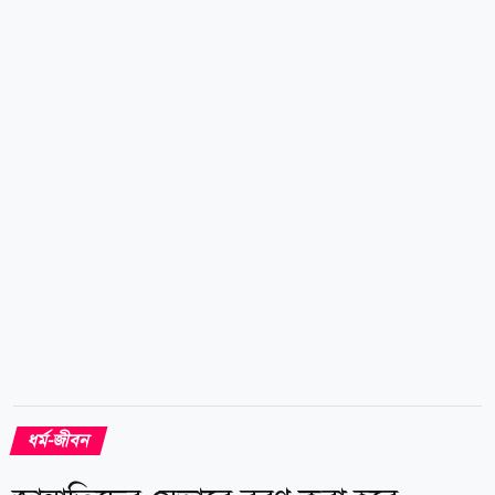
মানবিক মূল্যবোধে গড়ে তোলার এক পূর্ণাঙ্গ জীবনব্যবস্থা
উপহার দিয়েছে। আদর্শ সমাজ গড়ার সূচনা হয় আদর্শ পরিবার:
আজ যখন পারিবারিক বন্ধন দুর্বল হচ্ছে, কিশোর অপরাধ
বাড়ছে, মাদক, অশ্লীলতা, প্রযুক্তির অপব্যবহার ও মূল্যবোধের
অবক্ষয় সমাজকে গ্রাস করছে, তখন ইসলামের সন্তান
প্রতিপালন নীতি নতুন করে আমাদের সামনে আলোর দিশা হয়ে
দাঁড়ায়। কারণ একটি আদর্শ সমাজ গড়ার সূচনা হয় আদর্শ
পরিবার থেকে, আর আদর্শ পরিবারের...
ধর্ম-জীবন