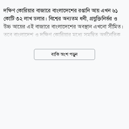
দক্ষিণ কোরিয়ার বাজারে বাংলাদেশের রপ্তানি আয় এখন ৬১
কোটি ৩২ লাখ ডলার। বিশ্বের অন্যতম ধনী, প্রযুক্তিনির্ভর ও
উচ্চ আয়ের এই বাজারে বাংলাদেশের অবস্থান এখনো সীমিত।
তবে বাংলাদেশ ও দক্ষিণ কোরিয়ার মধ্যে সমন্বিত অর্থনৈতিক
অংশীদারি চুক্তি (সিইপিএ) নিয়ে আলোচনা সম্পন্ন হওয়ায় নতুন
সম্ভাবনার দুয়ার খুলেছে। চুক্তি কার্যকর হলে বাংলাদেশের আট
বাকি অংশ পড়ুন
হাজার ৪২৮টি পণ্য কোরিয়ার বাজারে অগ্রাধিকারমূলক সুবিধা
পাবে। ব্যবসায়ী ও অর্থনীতিবিদদের মতে, এটি শুধু একটি
বাণিজ্য চুক্তি নয়; বরং এলডিসি-পরবর্তী সময়ে বাংলাদেশের
রপ্তানি বহুমুখীকরণ, বিদেশি বিনিয়োগ আকর্ষণ এবং প্রযুক্তি
স্থানান্তরের নতুন সুযোগ। বর্তমানে কোরিয়ায় বাংলাদেশের
রপ্তানির প্রায় ৮৮ শতাংশই তৈরি পোশাক। ফলে এই বাজারে
বড় অগ্রগতি অর্জনের জন্য পোশাকের বাইরে চামড়া ও পাদুকা,
পাট ও পরিবেশবান্ধব পণ্য, খাদ্য...