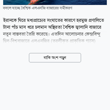
বদলে যাচ্ছে বৈশ্বিক এলএনজি বাজারের সমীকরণ
ইরানকে ঘিরে মধ্যপ্রাচ্যের সংঘাতের কারণে হরমুজ প্রণালিতে
টানা পাঁচ মাস ধরে চলমান অস্থিরতা বৈশ্বিক জ্বালানি বাজারে
নতুন বাস্তবতা তৈরি করেছে। এতদিন আলোচনার কেন্দ্রবিন্দু
ছিল-বিশ্ববাজারে এলএনজির (তরলীকৃত প্রাকৃতিক গ্যাস)
সরবরাহ স্বাভাবিক থাকবে কি না। কিন্তু এখন বিশ্লেষকদের
মতে, আরও বড় একটি ঝুঁকি সামনে এসেছে। সেটি হলো,
বাকি অংশ পড়ুন
সরবরাহ সংকটের পাশাপাশি এলএনজির বৈশ্বিক চাহিদাও ধীরে
ধীরে পরিবর্তিত হতে শুরু করেছে। এখনও অনিশ্চয়তায় হরমুজ
প্রণালি সংকটের পাঁচ মাস পরও সবচেয়ে বড় প্রশ্নটি একই রয়ে
গেছে-হরমুজ প্রণালি দিয়ে এলএনজিবাহী জাহাজ স্বাভাবিকভাবে
চলাচল করতে পারবে কি না। প্রশ্নটি মোটেও তাত্ত্বিক নয়। গত
মার্চে কাতারের রাষ্ট্রীয় জ্বালানি প্রতিষ্ঠান কাতারএনার্জি ফোর্স
ম্যাজিউর (অনিবার্য পরিস্থিতি) ঘোষণা করার পর এক ধাক্কায়
বিশ্বের প্রায় ২০ শতাংশ এলএনজি...