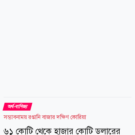
সময় অনুযায়ী আজ রাত ১২:২৪ মিনিটে তেলের বাজার
বিশ্লেষণে দেখা যায়: জিএমটি ০০:২৪ পর্যন্ত ব্রেন্ট ক্রুড ফিউচার
৩৭ সেন্ট বা ০.৫ শতাংশ কমে ব্যারেল প্রতি ৭৯.০৮ ডলারে
লেনদেন হয়েছে। ইউএস ওয়েস্ট টেক্সাস ইন্টারমিডিয়েট
(ডব্লিউটিআই) ক্রুড ফিউচার ৫৩ সেন্ট বা ০.৭ শতাংশ কমে
ব্যারেল...
অর্থ-বাণিজ্য
সম্ভাবনাময় রপ্তানি বাজার দক্ষিণ কোরিয়া
৬১ কোটি থেকে হাজার কোটি ডলারের