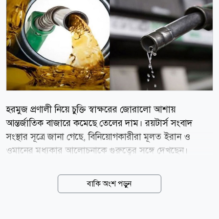
হরমুজ প্রণালী নিয়ে চুক্তি স্বাক্ষরের জোরালো আশায়
আন্তর্জাতিক বাজারে কমেছে তেলের দাম। রয়টার্স সংবাদ
সংস্থার সূত্রে জানা গেছে, বিনিয়োগকারীরা মূলত ইরান ও
ওমানের মধ্যকার আলোচনাকে গুরুত্বের সঙ্গে দেখছেন।
বিশ্লেষকদের মতে, এই কূটনৈতিক আলোচনা গত পাঁচ মাস
ধরে চলা মধ্যপ্রাচ্যের সংঘাত বন্ধ করতে এবং কৌশলগতভাবে
বাকি অংশ পড়ুন
গুরুত্বপূর্ণ হরমুজ প্রণালীর অবরোধ দূর করতে একটি যুক্তরাষ্ট্র-
ইরান শান্তি চুক্তির পথ প্রশস্ত করতে পারে। এই সম্ভাবনার
ফলেই তেলের বাজারে নিম্নমুখী প্রবণতা দেখা গেছে। জিএমটি