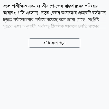
বহুল প্রতীক্ষিত নবম জাতীয় পে-স্কেল বাস্তবায়নের প্রক্রিয়ায়
আবারও গতি এসেছে। নতুন বেতন কাঠামোর প্রস্তাবটি বর্তমানে
চূড়ান্ত পর্যালোচনার পর্যায়ে রয়েছে বলে জানা গেছে। সংশ্লিষ্ট
সূত্রের তথ্য অনুযায়ী, সবকিছু ঠিকঠাক থাকলে চলতি মাসের
শেষ দিকে অথবা আগামী সপ্তাহে প্রস্তাবটি মন্ত্রিসভার বৈঠকে
উপস্থাপন করা হতে পারে। এরপরই পে-স্কেল নিয়ে পরবর্তী
বাকি অংশ পড়ুন
সিদ্ধান্তের পথ আরও স্পষ্ট হতে পারে। অর্থ ও পরিকল্পনা
মন্ত্রণালয়ের সংশ্লিষ্ট সূত্রের দাবি, মন্ত্রিসভায় প্রস্তাবটি অনুমোদন
পেলে পরবর্তী ধাপে প্রজ্ঞাপন জারির প্রক্রিয়া শুরু হবে। তবে,
নতুন পে-স্কেল কবে কার্যকর হবে, সে বিষয়ে এখনও চূড়ান্ত
সিদ্ধান্ত হয়নি। নতুন বেতন কাঠামো বাস্তবায়নে সরকারের
সামনে সবচেয়ে বড় বিষয় হয়ে দাঁড়িয়েছে এর আর্থিক প্রভাব।
সরকারের ব্যয় ও মূল্যস্ফীতির ওপর সম্ভাব্য চাপ বিবেচনায় পে-
স্কেল...