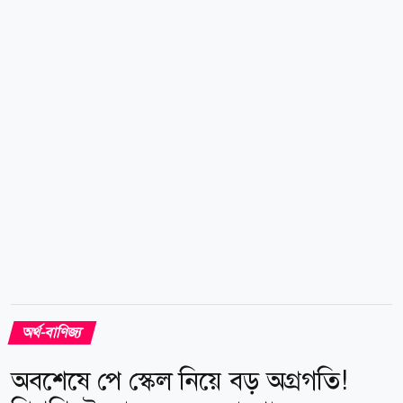
ভালো প্রবৃদ্ধি দেখা যাচ্ছে। আগস্ট মাসের প্রথম আট দিনেও
এই ধারা অব্যাহত রয়েছে। এ সময়ে বিশ্বের বিভিন্ন দেশে
বসবাসরত প্রবাসী বাংলাদেশিরা দেশে পাঠিয়েছেন ৯১৫
মিলিয়ন মার্কিন ডলার, যা বাংলাদেশি মুদ্রায় প্রায় ১১ হাজার
২০৮ কোটি টাকা। গত অর্থবছরের একই সময়ের তুলনায়
এবারের প্রবাসী আয় বেড়েছে ৪২ দশমিক ৯...
অর্থ-বাণিজ্য
অবশেষে পে স্কেল নিয়ে বড় অগ্রগতি!