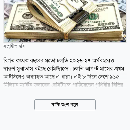
সংগৃহীত ছবি
বিগত কয়েক বছরের মতো চলতি ২০২৬-২৭ অর্থবছরেও
দারুণ সুবাতাস বইছে রেমিট্যান্সে। চলতি আগস্ট মাসের প্রথম
আটদিনেও অব্যাহত আছে এ ধারা। এই ৮ দিনে দেশে ৯১৫
মিলিয়ন মার্কিন ডলারের রেমিট্যান্স পাঠিয়েছেন পৃথিবীর বিভিন্ন
দেশে বসবাসরত প্রবাসী বাংলাদেশিরা। গত অর্থবছরের একই
সময়ের তুলনায় এ প্রবাহ ৪২ দশমিক ৯ শতাংশ বেশি।
বাকি অংশ পড়ুন
রোববার (০৯ আগস্ট) বাংলাদেশ ব্যাংকের সবশেষ হালনাগাদ
প্রতিবেদনে উঠে এসেছে এ তথ্য। বিগত কয়েক বছরের
ধারাবাহিকতায় চলতি ২০২৬-২৭ অর্থবছরেও প্রবাসী আয়ে বেশ