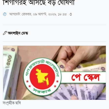
শিগগিরই আসছে বড় ঘোষণা
আপডেট: রোববার, ০৯ আগস্ট, ২০২৬, ১৮:৫৫
অনলাইন ডেস্ক
সংগৃহীত ছবি