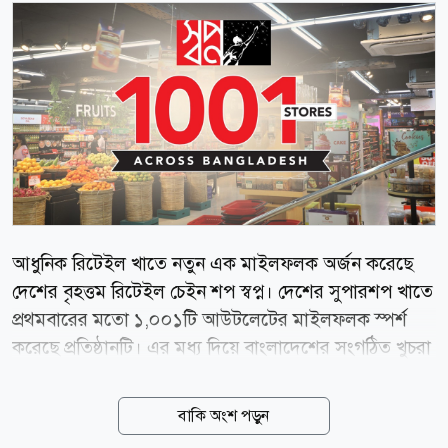
আধুনিক রিটেইল খাতে নতুন এক মাইলফলক অর্জন করেছে
দেশের বৃহত্তম রিটেইল চেইন শপ স্বপ্ন। দেশের সুপারশপ খাতে
প্রথমবারের মতো ১,০০১টি আউটলেটের মাইলফলক স্পর্শ
করেছে প্রতিষ্ঠানটি। এর মধ্য দিয়ে বাংলাদেশের সংগঠিত খুচরা
বাজারের বিকাশে নতুন একটি অধ্যায় যুক্ত হলো। গ্রাহকের
আস্থা ও ভালোবাসা, কর্মীদের সম্মিলিত প্রচেষ্টা এবং ব্যবসায়িক
বাকি অংশ পড়ুন
অংশীদারদের ধারাবাহিক সহযোগিতার ফলে এই অর্জন সম্ভব