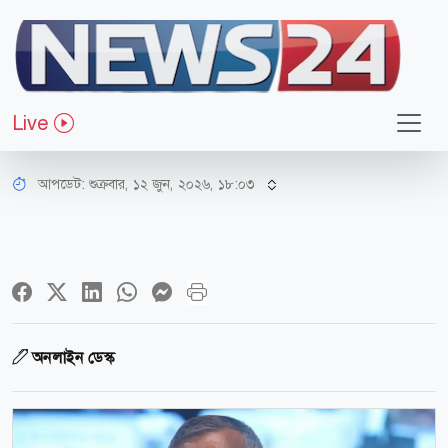
অর্থ-বাণিজ্য
ইসলামী ব্যাংকের আমানতকারীদের
Live
আতঙ্কিত না হওয়ার আহ্বান গভর্নরের
আপডেট: শুক্রবার, ১২ জুন, ২০২৬, ১৮:০৩
অনলাইন ডেস্ক