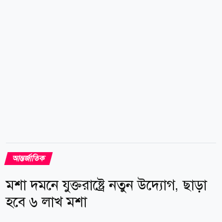
দেশটির সেনাপ্রধান আসিম মুনির সৌদি আরবে পৌঁছে মক্কায়
ওমরাহ পালন করেন। শুক্রবার সৌদি আরবে যান তুরস্কের
প্রেসিডেন্ট রিসেপ তাইয়্যেপ এরদোয়ানও। সেখানে তিনি...
আন্তর্জাতিক
মশা দমনে যুক্তরাষ্ট্রে নতুন উদ্যোগ, ছাড়া
হবে ৬ লাখ মশা