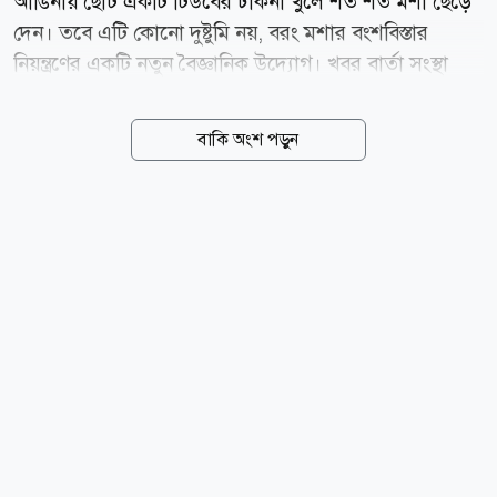
আঙিনায় ছোট একটি টিউবের ঢাকনা খুলে শত শত মশা ছেড়ে
দেন। তবে এটি কোনো দুষ্টুমি নয়, বরং মশার বংশবিস্তার
নিয়ন্ত্রণের একটি নতুন বৈজ্ঞানিক উদ্যোগ। খবর বার্তা সংস্থা
এএফপির। তিনি যে মশাগুলো ছাড়েন, সেগুলো সবই পুরুষ
মশা। পুরুষ মশা মানুষকে কামড়ায় না। এদের শরীরে
বাকি অংশ পড়ুন
ওলবাকিয়া নামের একটি প্রাকৃতিক ব্যাকটেরিয়া থাকে। এসব
পুরুষ মশা যখন এই ব্যাকটেরিয়াবিহীন স্ত্রী মশার সঙ্গে মিলিত
হয়, তখন স্ত্রী মশার ডিম আর ফুটে না। ফলে নতুন মশার জন্ম
বন্ধ হয়ে যায়। যুক্তরাষ্ট্রে আবাসিক এলাকার বাসিন্দাদের জন্য
এ ধরনের উদ্যোগ এবারই প্রথম। গ্রীষ্মের শেষ নাগাদ পুরো
এলাকায় প্রায় ৬ লাখ এশিয়ান টাইগার মশা ছেড়ে দেওয়ার
পরিকল্পনা রয়েছে। মশা নিয়ন্ত্রণকারী প্রতিষ্ঠান বি সেফ
মসকুইটো কন্ট্রোল-এর ৩২ বছর বয়সী প্রতিষ্ঠাতা টড...