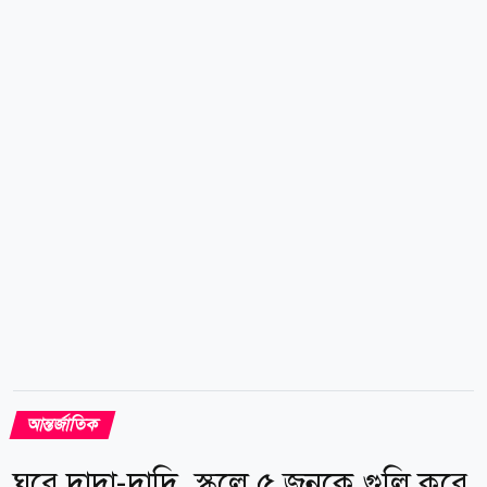
প্রদর্শনমূলক নাটক। মোহাম্মদ বাঘের গালিবাফ সামাজিক
যোগাযোগমাধ্যমে মার্কিন কর্মকর্তাদের সাম্প্রতিক দাবির
প্রতিক্রিয়ায় লিখেছেন, একটি বড় হামলা আসছে, অপেক্ষা
করুন, তারা আলোচনা করতে চায় এসব কথা একটি
পুনরাবৃত্তিমূলক নাটকীয় কূটনীতি ছাড়া আর কিছুই নয়। তিনি
আরো বলেন, আলোচনার ক্ষেত্রে চাপ সৃষ্টির মাধ্যম হিসেবে
হুমকির...
আন্তর্জাতিক
ঘরে দাদা-দাদি, স্কুলে ৫ জনকে গুলি করে