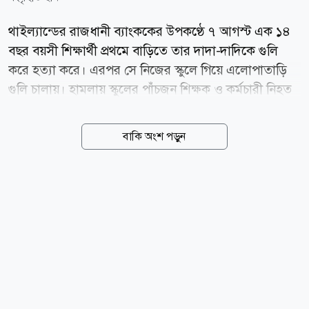
থাইল্যান্ডের রাজধানী ব্যাংককের উপকণ্ঠে ৭ আগস্ট এক ১৪
বছর বয়সী শিক্ষার্থী প্রথমে বাড়িতে তার দাদা-দাদিকে গুলি
করে হত্যা করে। এরপর সে নিজের স্কুলে গিয়ে এলোপাতাড়ি
গুলি চালায়। হামলায় স্কুলের পাঁচজন শিক্ষক ও কর্মচারী নিহত
হন। পরে হামলাকারী নিজেকেও গুলি করে; হাসপাতালে
নেওয়ার পথে তার মৃত্যু হয়। পুলিশ জানায়, হামলাকারী তার
বাকি অংশ পড়ুন
দাদার বৈধ আগ্নেয়াস্ত্র ব্যবহার করে অন্তত ২৬ রাউন্ড গুলি
ছোড়ে। ঘটনাস্থল থেকে আরও ৩৪ রাউন্ড গুলি উদ্ধার করা
হয়েছে। হামলায় অন্তত ২৩ জন আহত হন, যাদের মধ্যে
কয়েকজনের অবস্থা আশঙ্কাজনক। থাইল্যান্ডের প্রধানমন্ত্রী
নিহতদের পরিবারের প্রতি গভীর শোক প্রকাশ করেছেন।
প্রাথমিক তদন্তে ধারণা করা হচ্ছে, কিশোরটি পড়াশোনার চাপ
ও মানসিক সমস্যার মধ্যে ছিল, তবে হামলার প্রকৃত উদ্দেশ্য
এখনও তদন্তাধীন। এই ঘটনাটি চলতি বছরে থাইল্যান্ডে...