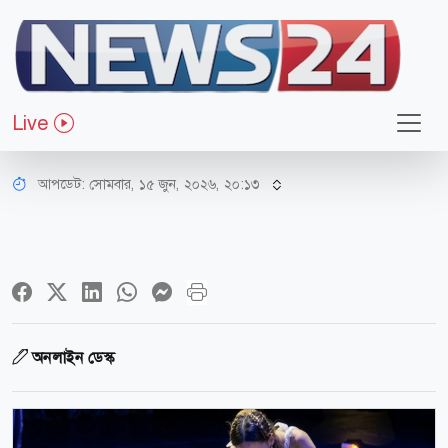
বিনোদন
নাটকের সবচেয়ে দুঃখের দৃশ্যে বিড়ালের
Live
কাণ্ড, হাসিতে কাঁপলো বিশ্ব!
আপডেট: সোমবার, ১৫ জুন, ২০২৬, ২০:১৩
অনলাইন ডেস্ক