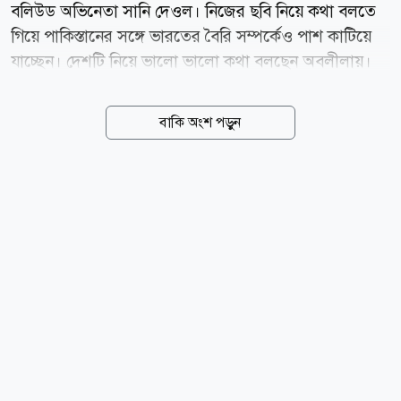
বলিউড অভিনেতা সানি দেওল। নিজের ছবি নিয়ে কথা বলতে
গিয়ে পাকিস্তানের সঙ্গে ভারতের বৈরি সম্পর্কেও পাশ কাটিয়ে
যাচ্ছেন। দেশটি নিয়ে ভালো ভালো কথা বলছেন অবলীলায়।
ভারতীয় সংবাদমাধ্যমের এক প্রতিবেদনে উঠে এসেছে এ তথ্য।
নিজের ছবির এক প্রচারণা অনুষ্ঠানে গিয়েছিলেন সানি। সেখানে
বাকি অংশ পড়ুন
জানান ভারত-পাকিস্তানের রাজনৈতিক সম্পর্ক নিয়ে কথা
বলবেন না তিনি। এরপর বলেন, আমরা এসব বিষয় নিয়ে
আলাদা করে ভাবি না। কারণ একসময় দেশ একটাই ছিল। বাবা
যেমন বলেছিলেন, ভারত আমার মা, আর ওই দেশ আমার
মাসি। আপনারা সকলে সেই কথাটা জানেন। কোথাও না
কোথাও আমরা সবাই একে অপরের সঙ্গে যুক্ত। সানি মনে
করেন একজন অভিনেতার কাজ গল্প বলা, রাজনৈতিক বিতর্ক
উস্কে দেওয়া না। বলেন, আমি ওই সব বিষয়ে খুব বেশি যেতে
চাই না। আমরা অভিনেতা, গল্প তৈরি করি। গল্প বেছে নিই
এবং...