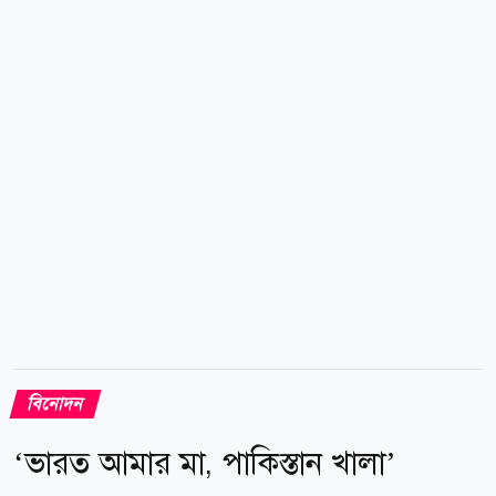
ব্যবহারকারীর অ্যাকাউন্ট, ডিভাইস এবং অবস্থান (লোকেশন)
যোগ্য হলে সাইন-আপের সময় অফারটি স্বয়ংক্রিয়ভাবে দেখা
যাবে। অফার না দেখালে বুঝতে হবে, ওই অ্যাকাউন্টটি
বর্তমানে এই সুবিধার জন্য নির্বাচিত হয়নি। তবে সব
ব্যবহারকারীর জন্য ট্রায়ালের মেয়াদ এক নয়। কেউ...
বিনোদন
‘ভারত আমার মা, পাকিস্তান খালা’