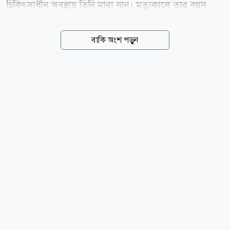
চিকিৎসাধীন অবস্থায় তিনি মারা যান। মৃত্যুকালে তার বয়স
হয়েছিল ৮৪ বছর। বিনোদনবিষয়ক সংবাদমাধ্যম দ্য হলিউড
রিপোর্টার জানিয়েছে, আরলিন স্মিথের বন্ধু ম্যাট বেকফের
বাকি অংশ পড়ুন
বরাতে জানা গেছে, বার্ধক্যজনিত স্বাভাবিক কারণেই তার মৃত্যু
হয়েছে। ১৯৪১ সালের ৫ অক্টোবর জন্ম নেওয়া আরলিন স্মিথ
শৈশব থেকেই ধ্রুপদী সংগীতে প্রশিক্ষণ নেন। মাত্র ১২ বছর
বয়সে তিনি নিউইয়র্কের কার্নেগি হলে পরিবেশনা করেন। পরে
লুইস হ্যারিস, সোনিয়া গোরিং, জ্যাকি ল্যান্ড্রিং ও রেনে
মাইনাসকে নিয়ে গড়ে তোলেন দ্য শ্যান্টেলস। দলটি প্রযোজক
ও দ্য ভ্যালেন্টাইন্স-এর সদস্য রিচার্ড ব্যারেটের তত্ত্বাবধানে
সংগীতজগতে...