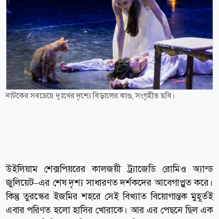
নাটকের সবচেয়ে দুঃখের দৃশ্যে বিড়ালের কাণ্ড, সংগৃহীত ছবি।
উইলিয়াম শেক্সপিয়রের কালজয়ী ট্র্যাজেডি রোমিও অ্যান্ড
জুলিয়েট–এর শেষ দৃশ্য সাধারণত দর্শকদের আবেগাপ্লুত করে।
কিন্তু তুরস্কের ইজমির শহরে সেই বিখ্যাত বিয়োগান্তক মুহূর্তই
এবার পরিণত হলো হাসির খোরাকে। আর এর পেছনে ছিল এক