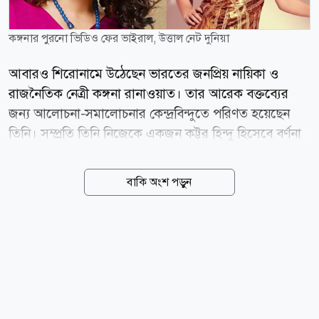
কঙ্গনার পুরনো ভিডিও ফের ভাইরাল, উত্তাল নেট দুনিয়া
আবারও শিরোনামে উঠেছেন ভারতের জনপ্রিয় নায়িকা ও
রাজনৈতিক নেত্রী কঙ্গনা রানাওয়াত। তার আরেক বক্তব্যের
জন্য আলোচনা-সমালোচনার কেন্দ্রবিন্দুতে পরিণত হয়েছেন
তিনি। সম্প্রতি তিনি নিজেকে একজন কট্টর হিন্দু হিসেবে বর্ণনা
করে একটি ভিডিও শেয়ার করেছেন। একই সঙ্গে, সোনাক্ষী
সিনহার নাম উল্লেখ না করে তাকে লক্ষ্য করে বলেন, বলিউডের
বাকি অংশ পড়ুন
কিছু অভিনেত্রী প্রথমে ধর্ম ও রাজনীতি নিয়ে একেবারে নিরপেক্ষ
থাকলেও পরে একজন মুসলিমকে বিয়ে করার পর হঠাৎ করে
বামপন্থী হয়ে যান। কঙ্গনার এই বক্তব্য প্রকাশ্যে আসার সঙ্গে
সঙ্গেই সামাজিক যোগাযোগমাধ্যম ব্যবহারকারীরা তার একটি
পুরনো সাক্ষাৎকার সামনে নিয়ে আসেন, যেখানে তিনি
পাকিস্তানি বর চাওয়ার কথা বলেছিলেন। ইন্টারনেটে ছড়িয়ে
পড়া ওই পুরোনো ভিডিওতে কঙ্গনাকে মজা করে একজন