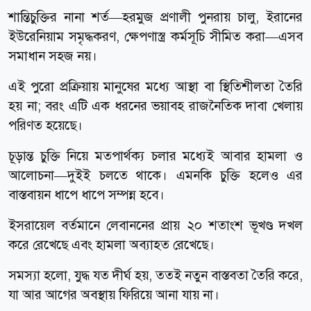
শান্তিচুক্তির নানা শর্ত—হরমুজ প্রণালী পুনরায় চালু, ইরানের
ইউরেনিয়াম সমৃদ্ধকরণ, ক্ষেপণাস্ত্র কর্মসূচি সীমিত করা—এসব
সমাধান সহজ নয়।
এই পুরো প্রক্রিয়ায় মানুষের মধ্যে আস্থা বা স্থিতিশীলতা তৈরি
হয় না; বরং এটি এক ধরনের ভয়াবহ রাজনৈতিক দাবা খেলায়
পরিণত হয়েছে।
চূড়ান্ত চুক্তি নিয়ে মতপার্থক্য চলার মধ্যেই আবার হামলা ও
আলোচনা—দুইই চলতে থাকে। এমনকি চুক্তি হলেও এর
বাস্তবায়ন ধাপে ধাপে সম্পন্ন হবে।
ইসরায়েল বর্তমানে লেবাননের প্রায় ২০ শতাংশ ভূখণ্ড দখল
করে রেখেছে এবং হামলা অব্যাহত রেখেছে।
সমস্যা হলো, যুদ্ধ যত দীর্ঘ হয়, ততই নতুন বাস্তবতা তৈরি করে,
যা আর আগের অবস্থায় ফিরিয়ে আনা যায় না।