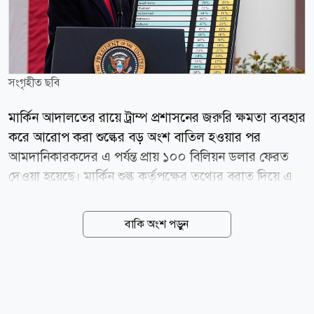
সংগৃহীত ছবি
মার্কিন আদালতের রায়ে ট্রাম্প প্রশাসনের জরুরি ক্ষমতা ব্যবহার
করে আরোপ করা শুল্কের বড় অংশ বাতিল হওয়ার পর
আমদানিকারকদের এ পর্যন্ত প্রায় ১০০ বিলিয়ন ডলার ফেরত
দেওয়া হয়েছে। মার্কিন শুল্ক কর্তৃপক্ষের তথ্যের বরাত দিয়ে এ
তথ্য জানিয়েছে কাতারভিত্তিক সংবাদমাধ্যম আল জাজিরা।
প্রতিবেদনে বলা হয়, চলতি বছরের ফেব্রুয়ারিতে যুক্তরাষ্ট্রের
বাকি অংশ পড়ুন
সুপ্রিম কোর্ট ৬-৩ ভোটের রায়ে ট্রাম্প প্রশাসনের শুল্কনীতির
একটি বড় অংশকে অবৈধ ঘোষণা করে। আদালত রায়ে উল্লেখ
করে, জরুরি অর্থনৈতিক ক্ষমতা ব্যবহার করে এত উচ্চ হারে
শুল্ক আরোপের আইনগত ভিত্তি নেই। এ রায়ের ফলে
প্রেসিডেন্টের নির্বাহী ক্ষমতার ব্যবহারও উল্লেখযোগ্যভাবে