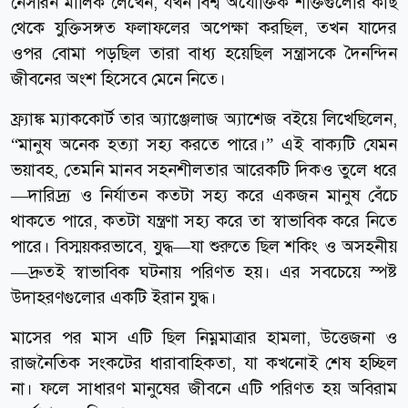
নেসরিন মালিক লেখেন, যখন বিশ্ব অযৌক্তিক শক্তিগুলোর কাছ
থেকে যুক্তিসঙ্গত ফলাফলের অপেক্ষা করছিল, তখন যাদের
ওপর বোমা পড়ছিল তারা বাধ্য হয়েছিল সন্ত্রাসকে দৈনন্দিন
জীবনের অংশ হিসেবে মেনে নিতে।
ফ্র্যাঙ্ক ম্যাককোর্ট তার অ্যাঞ্জেলাজ অ্যাশেজ বইয়ে লিখেছিলেন,
“মানুষ অনেক হত্যা সহ্য করতে পারে।” এই বাক্যটি যেমন
ভয়াবহ, তেমনি মানব সহনশীলতার আরেকটি দিকও তুলে ধরে
—দারিদ্র্য ও নির্যাতন কতটা সহ্য করে একজন মানুষ বেঁচে
থাকতে পারে, কতটা যন্ত্রণা সহ্য করে তা স্বাভাবিক করে নিতে
পারে। বিস্ময়করভাবে, যুদ্ধ—যা শুরুতে ছিল শকিং ও অসহনীয়
—দ্রুতই স্বাভাবিক ঘটনায় পরিণত হয়। এর সবচেয়ে স্পষ্ট
উদাহরণগুলোর একটি ইরান যুদ্ধ।
মাসের পর মাস এটি ছিল নিম্নমাত্রার হামলা, উত্তেজনা ও
রাজনৈতিক সংকটের ধারাবাহিকতা, যা কখনোই শেষ হচ্ছিল
না। ফলে সাধারণ মানুষের জীবনে এটি পরিণত হয় অবিরাম