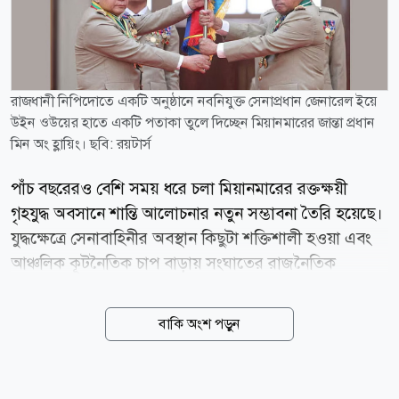
রাজধানী নিপিদোতে একটি অনুষ্ঠানে নবনিযুক্ত সেনাপ্রধান জেনারেল ইয়ে
উইন ওউয়ের হাতে একটি পতাকা তুলে দিচ্ছেন মিয়ানমারের জান্তা প্রধান
মিন অং হ্লায়িং। ছবি: রয়টার্স
পাঁচ বছরেরও বেশি সময় ধরে চলা মিয়ানমারের রক্তক্ষয়ী
গৃহযুদ্ধ অবসানে শান্তি আলোচনার নতুন সম্ভাবনা তৈরি হয়েছে।
যুদ্ধক্ষেত্রে সেনাবাহিনীর অবস্থান কিছুটা শক্তিশালী হওয়া এবং
আঞ্চলিক কূটনৈতিক চাপ বাড়ায় সংঘাতের রাজনৈতিক
সমাধানের পথ খুলতে পারে বলে মনে করছেন বিশ্লেষকরা।
বার্তাসংস্থা রয়টার্সের প্রতিবেদনে বলা হয়েছে, মিয়ানমারের
বাকি অংশ পড়ুন
ছায়া সরকার ও প্রধান জাতিগত সশস্ত্র গোষ্ঠীগুলোর জোট
স্টিয়ারিং কাউন্সিল ফর দ্য ইমার্জেন্স অব আ ফেডারেল
ডেমোক্রেটিক ইউনিয়ন (এসসিইএফ) সম্প্রতি রাজনৈতিক