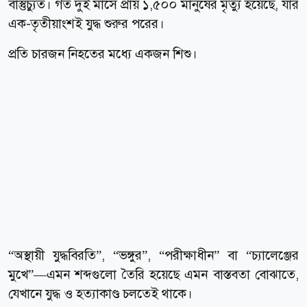
বাস্তুচ্যুত। গত দুই মাসে প্রায় ১,৫০০ মানুষের মৃত্যু হয়েছে, যার
এক-তৃতীয়াংশই যুদ্ধ শুরুর পরের।
প্রতি চারজন নিহতের মধ্যে একজন শিশু।
“অস্থায়ী যুদ্ধবিরতি”, “ভঙ্গুর”, “পরীক্ষাধীন” বা “চ্যালেঞ্জের
মুখে”—এমন শব্দগুলো তৈরি হয়েছে এমন বাস্তবতা বোঝাতে,
যেখানে যুদ্ধ ও হত্যাকাণ্ড চলতেই থাকে।