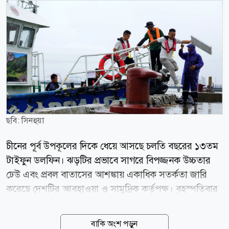
ছবি: সিনহুয়া
চীনের পূর্ব উপকূলের দিকে ধেয়ে আসছে চলতি বছরের ১৩তম
টাইফুন ডলফিন। ঝড়টির প্রভাবে সাগরে বিপজ্জনক উচ্চতার
ঢেউ এবং প্রবল বাতাসের আশঙ্কায় একাধিক সতর্কতা জারি
করেছে দেশটির আবহাওয়া ও সামুদ্রিক কর্তৃপক্ষ। বৃহস্পতিবার
(৬ আগস্ট) চীনের জাতীয় সামুদ্রিক পরিবেশ পূর্বাভাস কেন্দ্র
(এনএমইএফসি) জানায়, বৃহস্পতিবার থেকে শুক্রবারের মধ্যে
বাকি অংশ পড়ুন