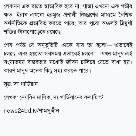
লেবানন এক রাতে স্বাভাবিক হবে না; গাজা এখনো এক গভীর
ক্ষত; ইরান এখনো হরমুজ প্রণালী নিয়ন্ত্রণের মাধ্যমে বৈশ্বিক
অর্থনীতিকে প্রভাবিত করতে পারে; আর পুরো অঞ্চলই ত্রিমুখী
শক্তির টানাপোড়েনে রয়েছে।
শেষ পর্যন্ত যে অনুভূতিটি থেকে যায় তা হলো—“এভাবেই
চলছে, এবং হয়তো সবসময় এভাবেই চলবে”—যখন মানুষ এই
সংঘাতময় বাস্তবতার মধ্যেই জীবন চালিয়ে যেতে বাধ্য হয়।
কারণ মানুষ অনেক কিছু সহ্য করতে পারে।
সূত্র:
দ্য গার্ডিয়ান
লেখক: নেসরিন মালিক, দ্য গার্ডিয়ানের কলামিস্ট
news24bd.tv/শামসুদ্দীন