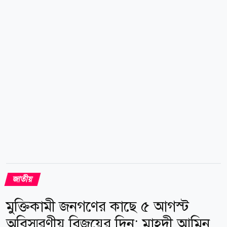
পর্যন্ত ছড়িয়ে আছে। আবহাওয়া অধিদপ্তর জানায়, বুধবার সকাল
৯টা থেকে পরের ২৪ ঘণ্টায় রংপুর, রাজশাহী, ময়মনসিংহ,
ঢাকা, খুলনা, বরিশাল, চট্টগ্রাম ও সিলেট বিভাগের অধিকাংশ
জায়গায়...
জাতীয়
মুক্তিকামী জনগণের কাছে ৫ আগস্ট
অবিস্মরণীয় বিজয়ের দিন: মাহদী আমিন