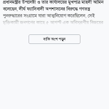
প্রধানমন্ত্রীর উপদেষ্টা ও তার কার্যালয়ের মুখপাত্র মাহদী আমিন
বলেছেন, দীর্ঘ ফ্যাসিবাদী অপশাসনের বিরুদ্ধে গণতন্ত্র
পুনরুদ্ধারের সংগ্রামে যারা আত্মনিয়োগ করেছিলেন, সেই
মুক্তিকামী জনগণের কাছে ৫ আগস্ট এক অবিস্মরণীয় বিজয়ের
দিন এবং গণতান্ত্রিক রাজনৈতিক অধিকার পুনঃপ্রতিষ্ঠার এক
গৌরবোজ্জ্বল মাইলফলক। তিনি বলেন, দীর্ঘ দেড় দশকেরও
বাকি অংশ পড়ুন
বেশি সময় ধরে চলা ফ্যাসিবাদী শাসনের অবসান ঘটিয়ে, আজ
থেকে ঠিক দুই বছর আগে, ২০২৪ সালের এই দিনে ছাত্র-
জনতার বীরত্বপূর্ণ অংশগ্রহণে সংঘটিত জুলাই গণঅভ্যুত্থান
বাংলাদেশের ইতিহাসে এক অনবদ্য অধ্যায়ের সূচনা করে।
গণমানুষের জোয়ারের মুখে ফ্যাসিস্ট সরকার পালিয়ে যেতে
বাধ্য হয় এবং ফ্যাসিবাদী শাসনের অবসানের মধ্য দিয়ে
বাংলাদেশ গণতান্ত্রিক পথযাত্রায় এগিয়ে যায়। আজ বুধবার (৫
আগস্ট) এক বার্তায় এসব কথা বলেন মাহদী আমিন। তিনি
বলেন, সব...