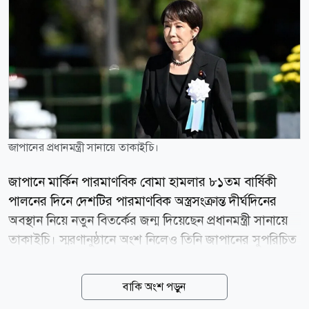
জাপানের প্রধানমন্ত্রী সানায়ে তাকাইচি।
জাপানে মার্কিন পারমাণবিক বোমা হামলার ৮১তম বার্ষিকী
পালনের দিনে দেশটির পারমাণবিক অস্ত্রসংক্রান্ত দীর্ঘদিনের
অবস্থান নিয়ে নতুন বিতর্কের জন্ম দিয়েছেন প্রধানমন্ত্রী সানায়ে
তাকাইচি। স্মরণানুষ্ঠানে অংশ নিলেও তিনি জাপানের সুপরিচিত
তিনটি পারমাণবিক অস্ত্রমুক্ত নীতি স্পষ্টভাবে পুনর্ব্যক্ত করা থেকে
বিরত থেকেছেন। কিয়োডো নিউজ এজেন্সির প্রতিবেদন
বাকি অংশ পড়ুন
অনুযায়ী, বৃহস্পতিবার হিরোশিমায় আয়োজিত বার্ষিক