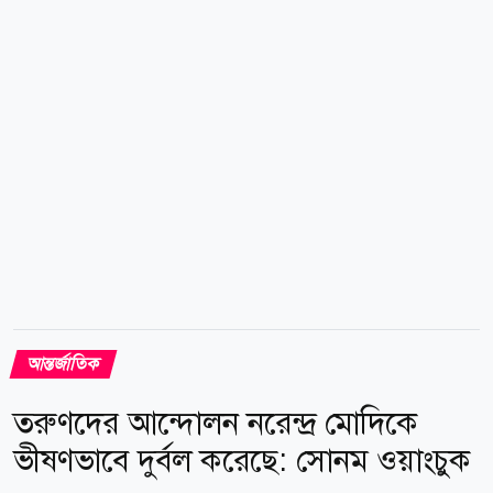
চরমপন্থীরাও সক্রিয় রয়েছে। বর্তমান এই জটিল পরিস্থিতির মধ্য
দিয়ে পথ বের করে আমেরিকান জনগণ এবং মার্কিন
প্রেসিডেন্টের জন্য সর্বোত্তম ফলাফল নিশ্চিত করাই তাদের মূল
লক্ষ্য বলে উল্লেখ করেন তিনি।...
আন্তর্জাতিক
তরুণদের আন্দোলন নরেন্দ্র মোদিকে
ভীষণভাবে দুর্বল করেছে: সোনম ওয়াংচুক