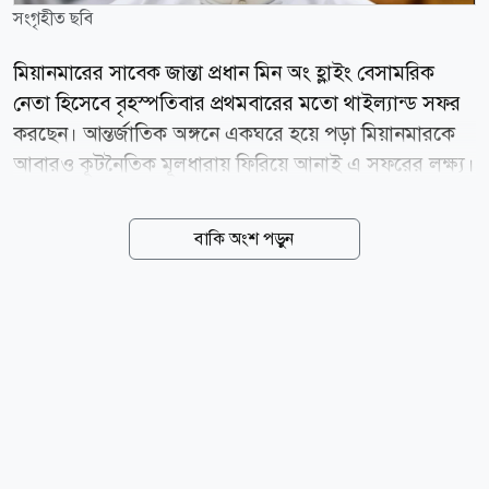
সংগৃহীত ছবি
মিয়ানমারের সাবেক জান্তা প্রধান মিন অং হ্লাইং বেসামরিক
নেতা হিসেবে বৃহস্পতিবার প্রথমবারের মতো থাইল্যান্ড সফর
করছেন। আন্তর্জাতিক অঙ্গনে একঘরে হয়ে পড়া মিয়ানমারকে
আবারও কূটনৈতিক মূলধারায় ফিরিয়ে আনাই এ সফরের লক্ষ্য।
জেনারেল হিসেবে তিনি ২০২১ সালে সামরিক অভ্যুত্থানের
নেতৃত্ব দেন। ওই অভ্যুত্থানে গণতান্ত্রিক নেতা অং সান সু চি
বাকি অংশ পড়ুন
ক্ষমতাচ্যুত হন। এর পর দেশজুড়ে গৃহযুদ্ধ শুরু হয়। বিভিন্ন
পক্ষের সংঘাতে এ পর্যন্ত লক্ষাধিক মানুষের প্রাণ গেছে বলে
ধারণা করা হয়। ব্যাংকক থেকে বার্তা সংস্থা এএফপি এ খবর
জানিয়েছে। গত এপ্রিলে অনুষ্ঠিত বিতর্কিত নির্বাচনের পর মিন
অং হ্লাইং মিয়ানমারের প্রেসিডেন্ট হিসেবে দায়িত্ব নেন। গণতন্ত্র
পর্যবেক্ষক সংস্থা ও পশ্চিমা দেশগুলো ওই নির্বাচনকে প্রহসন
বলে অভিহিত করে। তাদের মতে, জান্তার ভাবমূর্তি উজ্জ্বল
করতেই এ নির্বাচন আয়োজন করা...