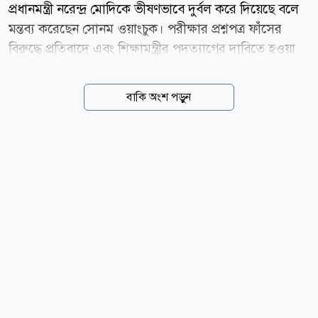
প্রধানমন্ত্রী নরেন্দ্র মোদিকে ভীষণভাবে দুর্বল করে দিয়েছে বলে
মন্তব্য করেছেন সোনম ওয়াংচুক। পরীক্ষার প্রশ্নপত্র ফাঁসের
বিরুদ্ধে প্রতিবাদে এবং শিক্ষামন্ত্রীর পদত্যাগের দাবিতে হওয়া
তরুণদের ওই আন্দোলনে সোনম একাত্মতা প্রকাশ করে
অনশনে বসেছিলেন। তাঁর অনশন কর্মসূচি আন্দোলনকে
বাকি অংশ পড়ুন
ব্যাপকভাবে উজ্জীবিত করেছিল। পরে তরুণদের বিক্ষোভের
মুখে গত ২৫ জুলাই শিক্ষামন্ত্রী ধর্মেন্দ্র প্রধান পদত্যাগে বাধ্য
হন। ভারতের সুপরিচিত পরিবেশ আন্দোলনকর্মী সোনম
ওয়াংচুক বলেন, তরুণদের ওই গণবিক্ষোভের পর দেশটির
সামগ্রিক পরিস্থিতি ও জনমনে উল্লেখযোগ্য পরিবর্তন এসেছে।
তরুণেরা এখন আরও বেশি আত্মবিশ্বাসী। এখন তারা জানে,
চাইলে তারা যেকোনো পরিস্থিতি বদলে দিতে পারে। তারা এখন
বুঝতে পেরেছে, অন্যায় বা অপছন্দের সবকিছু নীরবে...