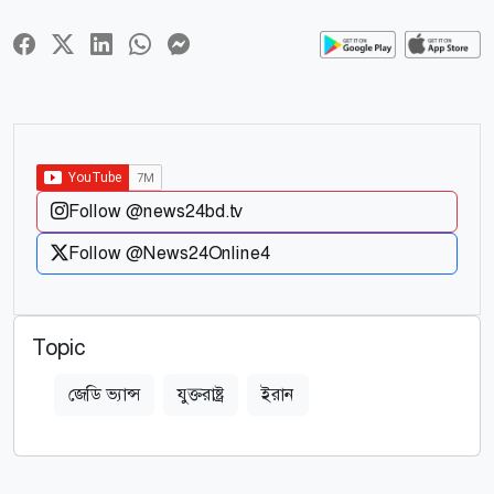
Follow @news24bd.tv
Follow @News24Online4
Topic
জেডি ভ্যান্স
যুক্তরাষ্ট্র
ইরান