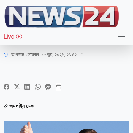
আন্তর্জাতিক
ইরানের সঙ্গে চুক্তি ডিজিটালি সই হয়ে
Live
গেছে: যুক্তরাষ্ট্র
আপডেট: সোমবার, ১৫ জুন, ২০২৬, ২১:৪২
অনলাইন ডেস্ক