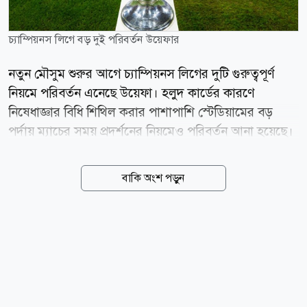
চ্যাম্পিয়নস লিগে বড় দুই পরিবর্তন উয়েফার
নতুন মৌসুম শুরুর আগে চ্যাম্পিয়নস লিগের দুটি গুরুত্বপূর্ণ
নিয়মে পরিবর্তন এনেছে উয়েফা। হলুদ কার্ডের কারণে
নিষেধাজ্ঞার বিধি শিথিল করার পাশাপাশি স্টেডিয়ামের বড়
পর্দায় ম্যাচের সময় প্রদর্শনের নিয়মেও পরিবর্তন আনা হয়েছে।
একই নিয়ম কার্যকর হবে উয়েফা ইউরোপা লিগ ও কনফারেন্স
লিগেও। ২০২৬-২৭ মৌসুমের বাছাইপর্ব ইতোমধ্যে শুরু
বাকি অংশ পড়ুন
হয়েছে। আগস্টের শেষ দিকে অনুষ্ঠিত হবে লিগ পর্বের ড্র। মূল
প্রতিযোগিতা শুরুর আগে নতুন নিয়মগুলোর ঘোষণা দিয়েছে
ইউরোপীয় ফুটবলের নিয়ন্ত্রক সংস্থা উয়েফা। হলুদ কার্ডে
নিষেধাজ্ঞার নিয়মে পরিবর্তন নতুন নিয়ম অনুযায়ী, কোনো
খেলোয়াড় বা কোচিং স্টাফ এখন আর তিনটি হলুদ কার্ড দেখেই
এক ম্যাচের জন্য নিষিদ্ধ হবেন না। প্রথম নিষেধাজ্ঞা পেতে এখন
চারটি হলুদ কার্ড দেখতে হবে। এরপরও আগের মতো প্রতি দুটি