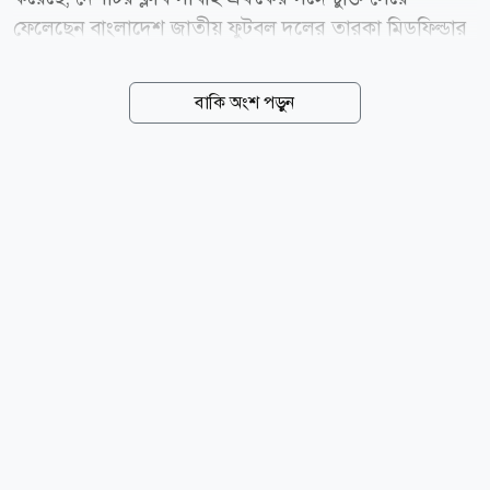
ফেলেছেন বাংলাদেশ জাতীয় ফুটবল দলের তারকা মিডফিল্ডার
হামজা চৌধুরী। এই খবর সত্যি হলে ইংল্যান্ডের ক্লাব লেস্টার
সিটির সঙ্গে ২১ বছরের সম্পর্ক ছিন্ন হবে হামজার। গত মৌসুমে
বাকি অংশ পড়ুন
বাজে পারফরম্যান্সের পর লেস্টার ইংলিশ ক্লাব ফুটবলের তৃতীয়
স্তর ইএফএল লিগ ওয়ানে নেমে গেছে। এদিকে, সাবাহ এফকে
গত মৌসুমে আজারবাইজান প্রিমিয়ার লিগের শিরোপা জিতে
উয়েফা চ্যাম্পিয়নস লিগের বাছাইপর্বে জায়গা করে নিয়েছে।
বাছাইয়ের প্লে-অফ টপকাতে পারলেই মূল পর্বে জায়গা করে
নেবে। সেটা হলে হামজাকে ২০২৬-২৭ মৌসুমে চ্যাম্পিয়নস
লিগে খেলতে দেখা যেতে পারে। কিছুক্ষণ আগে ডেনমার্কের
ক্লাব আরহুসের বিপক্ষে প্লে-অফের প্রথম লেগে খেলতে নেমেছে
সাবাহ...