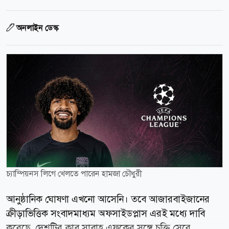
অনলাইন ডেস্ক
চ্যাম্পিয়নস লিগে খেলতে পারেন হামজা চৌধুরী
আনুষ্ঠানিক ঘোষণা এখনো আসেনি। তবে আজারবাইজানের
ক্রীড়াভিত্তিক সংবাদমাধ্যম অফসাইডপ্লাস এরই মধ্যে দাবি
করেছে, দেশটির ক্লাব সাবাহ এফকের সঙ্গে চুক্তি সেরে