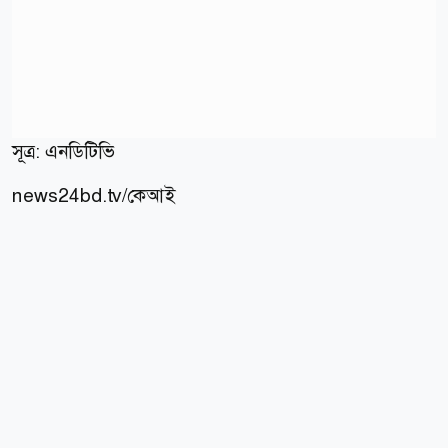
সূত্র: এনডিটিভি
news24bd.tv/কেআই