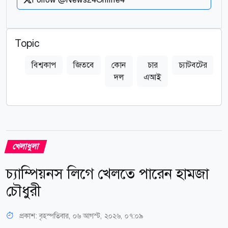
Topic
বিশ্বকাপ
জিতবে
কোন
চার
চ্যাটবটের
প
দল
এআই
খেলাধুলা
চ্যাম্পিয়নস লিগে খেলতে পারেন হামজা
চৌধুরী
প্রকাশ:
বৃহস্পতিবার, ০৬ আগস্ট, ২০২৬, ০৭:০৯