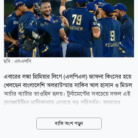
ছবি : এসএলসি
এবারের লঙ্কা প্রিমিয়ার লিগে (এলপিএল) জাফনা কিংসের হয়ে
খেলছেন বাংলাদেশি অলরাউন্ডার সাকিব আল হাসান ও মিডল
অর্ডার ব্যাটার তাওহিদ হৃদয়। টুর্নামেন্টের সবচেয়ে সফল এই
ফ্র্যাঞ্চাইজির মালিকানায় এসেছে বড় পরিবর্তন। ভারতের
বিশ্বকাপজয়ী পেসার জহির খানের সহ-মালিকানাধীন
সুইডেনভিত্তিক ক্রীড়া বিনিয়োগ প্রতিষ্ঠান অ্যাঙ্কর স্পোর্টস
বাকি অংশ পড়ুন
জাফনা কিংস কিনে নিয়েছে। নতুন মালিকানার পর
ফ্র্যাঞ্চাইজিটির নাম বদলে রাখা হয়েছে অ্যাঙ্কর জাফনা কিংস।