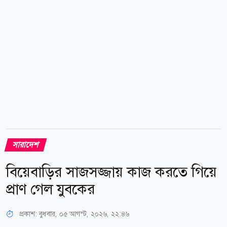
বিপৎসীমা বরাবর প্রবাহিত হচ্ছিল। ওই পয়েন্টে নদীর পানির
বিপৎসীমা ৫২ দশমিক ১৫ সেন্টিমিটার। নদীর পানি বৃদ্ধির
ফলে জেলার ডিমলা উপজেলার পূর্ব ছাতনাই, পশ্চিম
ছাতনাই,...
সারাদেশ
বিয়েবাড়ির সাজসজ্জায় কাজ করতে গিয়ে
প্রাণ গেল যুবকের
প্রকাশ:
বুধবার, ০৫ আগস্ট, ২০২৬, ২২:৪৬