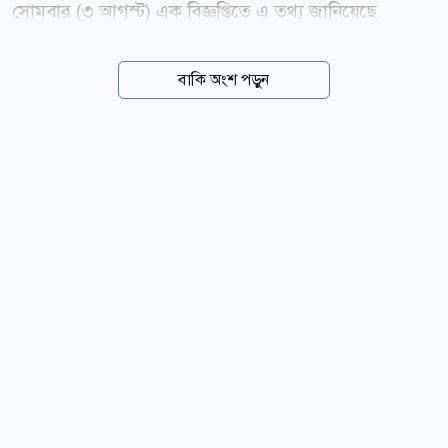
সোমবার (৩ আগস্ট) এক বিজ্ঞপ্তিতে এ তথ্য জানিয়েছে
গোপালগঞ্জ বিদ্যুৎ সরবরাহ, ওজোপাডিকো। এতে বলা হয়,
ঝড় বৃষ্টিতে বিদ্যুৎ বিভ্রাট এড়াতে বৃহস্পতিবার বিদ্যুৎ লাইনের
বাকি অংশ পড়ুন
আশেপাশের গাছের ডালপালা কাটা হবে। এ জন্য গোপালগঞ্জ
পৌরসভা এলাকার ওজোপাডিকো দপ্তরের আওতায় কয়েকটি
এলাকায় সকাল ৮ টা থেকে দুপুর ১২টা পর্যন্ত বিদ্যুৎ সরবরাহ
বন্ধ থাকবে। এলাকাগুলো হলো- পাওয়া হাউজ বাউন্ডারি
সংলগ্ন ১০তলা বন্ধন ভবন, আরামবাগ, শাহিন স্কুল, আমেনা
স্কুল রোড, রেশমা ইন্টা: স্কুল, লায়েকের মোড়, নীচুপাড়া,
ইতালি মোড়, গুল্লি বাড়ি মোড়, লোহার ব্রিজ, মানিক সড়ক,
চেচানিয়াকান্দি এলাকা। এছাড়া বিদ্যুৎ লাইন একই পোলে
হওয়ায় ১১কেভি মোহাম্মদ পাড়া ফিডারে সকাল...