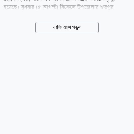
হয়েছে। বুধবার (৫ আগস্ট) বিকেলে উপজেলার শুভপুর
ইউনিয়নের উত্তর মন্দিয়া এলাকার মজুমদার বাড়িতে এই
দুর্ঘটনা ঘটে। নিহত আরাফাত হোসেন ছাগলনাইয়া উপজেলার
বাকি অংশ পড়ুন
জয়পুর এলাকার ভাই ভাই ডেকোরেটর-এর কর্মচারী হিসেবে
কর্মরত ছিলেন। স্থানীয় সূত্রে জানা যায়, বুধবার বিকেলে উত্তর
মন্দিয়া এলাকার মজুমদার বাড়ির একটি বিয়ের অনুষ্ঠানে
লাইটিং ও সাজসজ্জার কাজ করছিলেন আরাফাত। কাজ করার
একপর্যায়ে অসাবধানতাবশত তিনি বিদ্যুৎস্পৃষ্ট হয়ে গুরুতর
আহত হন। পরে উপস্থিত লোকজন তাকে উদ্ধার করার চেষ্টা
করলেও ঘটনাস্থলেই তার মৃত্যু হয়। ছাগলনাইয়া থানার
ভারপ্রাপ্ত কর্মকর্তা (ওসি) মোহাম্মদ আবু তাহের জানান, খবর
পেয়ে পুলিশ ঘটনাস্থল পরিদর্শন...