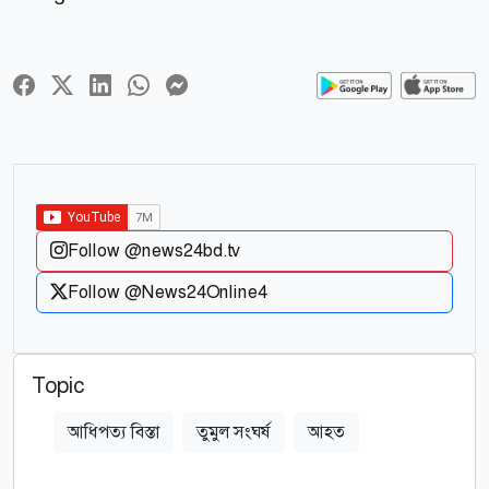
Follow @news24bd.tv
Follow @News24Online4
Topic
আধিপত্য বিস্তা
তুমুল সংঘর্ষ
আহত