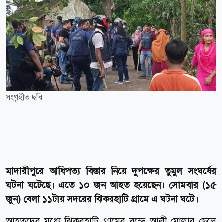
সংগৃহীত ছবি
মাদারীপুরে আধিপত্য বিস্তার নিয়ে দুপক্ষের তুমুল সংঘর্ষের
ঘটনা ঘটেছে। এতে ১০ জন আহত হয়েছেন। সোমবার (১৫
জুন) বেলা ১১টায় সদরের ঝিকরহাটি গ্রামে এ ঘটনা ঘটে।
আহতদের মধ্যে ঝিকরহাটি গ্রামের বন্দে আলী মোল্লার ছেলে