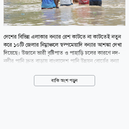
দেশের বিভিন্ন এলাকার বন্যার রেশ কাটতে না কাটতেই নতুন
করে ১০টি জেলার নিম্নাঞ্চলে স্বল্পমেয়াদি বন্যার আশঙ্কা দেখা
দিয়েছে। উজানে ভারী বৃষ্টিপাত ও পাহাড়ি ঢলের কারণে নদ-
নদীর পানি দ্রুত বাড়ায় বাংলাদেশ পানি উন্নয়ন বোর্ডের বন্যা
পূর্বাভাস ও সতর্কীকরণ কেন্দ্র এই সতর্কবার্তা দিয়েছে। বুধবার
গণমাধ্যমে পাঠানো পূর্বাভাস অনুযায়ী, আগামী ৪৮ ঘণ্টার মধ্যে
বাকি অংশ পড়ুন
সিলেট, সুনামগঞ্জ, লালমনিরহাট, নীলফামারী, রংপুর, কুড়িগ্রাম,
গাইবান্ধা, শেরপুর, ময়মনসিংহ ও নেত্রকোনার নিম্নাঞ্চলে
স্বল্পমেয়াদি বন্যা পরিস্থিতি সৃষ্টি হতে পারে। উত্তর-পূর্বাঞ্চলের
সুরমা ও কুশিয়ারা এবং উত্তরাঞ্চলের তিস্তা, ধরলা ও
দুধকুমারসহ সোমেশ্বরী, ভুলাই ও কংস নদীর পানি দ্রুত বৃদ্ধি
পাচ্ছে। এর মধ্যে ভারতের পশ্চিমবঙ্গের গজলডোবা ব্যারেজের