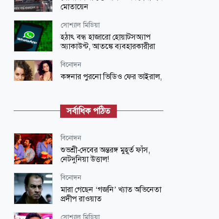
মোতায়েন
সোশ্যাল মিডিয়া
হঠাৎ বন্ধ হাজারো হোয়াটসঅ্যাপ
অ্যাকাউন্ট, আতঙ্কে ব্যবহারকারীরা
বিনোদন
কঙ্গনার পুরনো ভিডিও ফের ভাইরাল,
উত্তাল নেট দুনিয়া
জাতীয়
সর্বাধিক পঠিত
বাংলাদেশ আর কখনো পরনির্ভরশীল রাষ্ট্র
হবে না: পররাষ্ট্রমন্ত্রী
বিনোদন
সারাদেশ
শুভশ্রী-দেবের অন্তরঙ্গ মুহূর্ত ফাঁস,
তিস্তার পানি বিপৎসীমায়
নেটদুনিয়া উত্তাল!
বিনোদন
খেলাধুলা
মারা গেছেন ‘গজনি’ খ্যাত অভিনেতা
হৃদয়ের দলের মালিকানা কিনলেন
প্রদীপ রাওয়াত
ভারতের বিশ্বকাপজয়ী পেসার
সোশ্যাল মিডিয়া