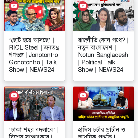
‘ছোট হয়ে আসছে’ |
রাজনীতি কোন পথে? |
RICL Steel | জনতন্ত্র
নতুন বাংলাদেশ |
গণতন্ত্র | Jonotontro
Notun Bangladesh
Gonotontro | Talk
| Political Talk
Show | NEWS24
Show | NEWS24
‘ঢাকা শহর বদলাবে’ |
হাদিস চর্চার প্রাচীন ও
বিশেষ সাক্ষাৎকার |
আধুনিক পদ্ধতি |