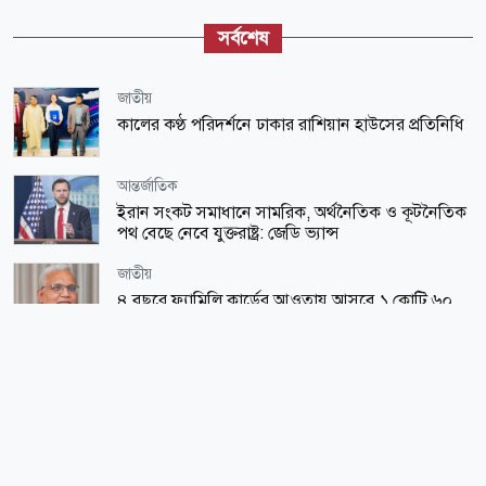
সর্বশেষ
জাতীয়
কালের কণ্ঠ পরিদর্শনে ঢাকার রাশিয়ান হাউসের প্রতিনিধি
আন্তর্জাতিক
ইরান সংকট সমাধানে সামরিক, অর্থনৈতিক ও কূটনৈতিক
পথ বেছে নেবে যুক্তরাষ্ট্র: জেডি ভ্যান্স
জাতীয়
৪ বছরে ফ্যামিলি কার্ডের আওতায় আসবে ১ কোটি ৬০
লাখ পরিবার
ধর্ম-জীবন
উপমহাদেশের প্রভাবশালী ১০ সুফি সাধক
জাতীয়
রাষ্ট্রপতি নির্বাচন ২০ আগস্ট