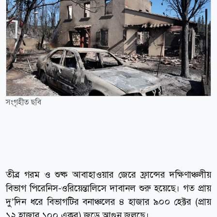
সংগৃহীত ছবি
তীব্র গরম ও শুষ্ক আবাহাওয়ার জেরে ফ্রান্সের দক্ষিণাঞ্চলীয়
বিভাগ পিরেনিস-ওরিয়েন্তালিসে দাবানল শুরু হয়েছে। গত প্রায়
দু’দিন ধরে বিভাগটির বনাঞ্চলের ৪ হাজার ৯০০ হেক্টর (প্রায়
১২ হাজার ১০০ একর) জুড়ে আগুন জ্বলছে।