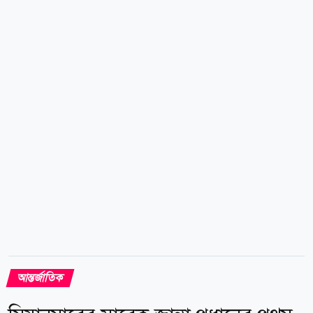
সরকার ঐতিহ্যগত নীতিগুলো বজায় রাখবে এবং পারমাণবিক
অস্ত্রহীন বিশ্বের লক্ষ্যে বাস্তবসম্মত ও কার্যকর প্রচেষ্টা চালিয়ে
যাবে। তবে বর্তমান জটিল আঞ্চলিক নিরাপত্তা পরিস্থিতির কথা
উল্লেখ করে তিনি জাপানের ভূখণ্ডে পারমাণবিক অস্ত্র উৎপাদন,
দখল বা প্রবেশের অনুমতি না দেওয়ার নীতিগুলো সরাসরি
বজায় রাখার...
আন্তর্জাতিক