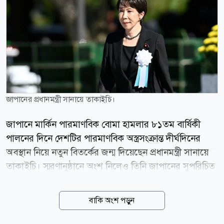
জাপানের প্রধানমন্ত্রী সানায়ে তাকাইচি।
জাপানে মার্কিন পারমাণবিক বোমা হামলার ৮১তম বার্ষিকী
পালনের দিনে দেশটির পারমাণবিক অস্ত্রসংক্রান্ত দীর্ঘদিনের
অবস্থান নিয়ে নতুন বিতর্কের জন্ম দিয়েছেন প্রধানমন্ত্রী সানায়ে
তাকাইচি। স্মরণানুষ্ঠানে অংশ নিলেও তিনি জাপানের সুপরিচিত
তিনটি পারমাণবিক অস্ত্রমুক্ত নীতি স্পষ্টভাবে পুনর্ব্যক্ত করা থেকে
বিরত থেকেছেন। কিয়োডো নিউজ এজেন্সির প্রতিবেদন
বাকি অংশ পড়ুন
অনুযায়ী, বৃহস্পতিবার হিরোশিমায় আয়োজিত বার্ষিক
স্মরণানুষ্ঠানে যোগ দেওয়ার পর প্রধানমন্ত্রী তাকাইচি জানান যে