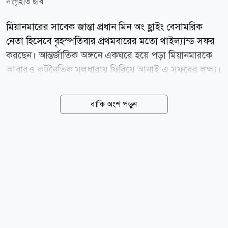
সংগৃহীত ছবি
মিয়ানমারের সাবেক জান্তা প্রধান মিন অং হ্লাইং বেসামরিক
নেতা হিসেবে বৃহস্পতিবার প্রথমবারের মতো থাইল্যান্ড সফর
করছেন। আন্তর্জাতিক অঙ্গনে একঘরে হয়ে পড়া মিয়ানমারকে
আবারও কূটনৈতিক মূলধারায় ফিরিয়ে আনাই এ সফরের লক্ষ্য।
জেনারেল হিসেবে তিনি ২০২১ সালে সামরিক অভ্যুত্থানের
নেতৃত্ব দেন। ওই অভ্যুত্থানে গণতান্ত্রিক নেতা অং সান সু চি
বাকি অংশ পড়ুন
ক্ষমতাচ্যুত হন। এর পর দেশজুড়ে গৃহযুদ্ধ শুরু হয়। বিভিন্ন
পক্ষের সংঘাতে এ পর্যন্ত লক্ষাধিক মানুষের প্রাণ গেছে বলে
ধারণা করা হয়। ব্যাংকক থেকে বার্তা সংস্থা এএফপি এ খবর
জানিয়েছে। গত এপ্রিলে অনুষ্ঠিত বিতর্কিত নির্বাচনের পর মিন
অং হ্লাইং মিয়ানমারের প্রেসিডেন্ট হিসেবে দায়িত্ব নেন। গণতন্ত্র
পর্যবেক্ষক সংস্থা ও পশ্চিমা দেশগুলো ওই নির্বাচনকে প্রহসন
বলে অভিহিত করে। তাদের মতে, জান্তার ভাবমূর্তি উজ্জ্বল
করতেই এ নির্বাচন আয়োজন করা...