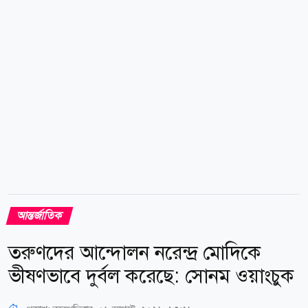
দিয়ে পথ বের করে আমেরিকান জনগণ এবং মার্কিন
প্রেসিডেন্টের জন্য সর্বোত্তম ফলাফল নিশ্চিত করাই তাদের মূল
লক্ষ্য বলে উল্লেখ করেন তিনি।...
আন্তর্জাতিক
তরুণদের আন্দোলন নরেন্দ্র মোদিকে
ভীষণভাবে দুর্বল করেছে: সোনম ওয়াংচুক