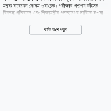
মন্তব্য করেছেন সোনম ওয়াংচুক। পরীক্ষার প্রশ্নপত্র ফাঁসের
বিরুদ্ধে প্রতিবাদে এবং শিক্ষামন্ত্রীর পদত্যাগের দাবিতে হওয়া
তরুণদের ওই আন্দোলনে সোনম একাত্মতা প্রকাশ করে
অনশনে বসেছিলেন। তাঁর অনশন কর্মসূচি আন্দোলনকে
বাকি অংশ পড়ুন
ব্যাপকভাবে উজ্জীবিত করেছিল। পরে তরুণদের বিক্ষোভের
মুখে গত ২৫ জুলাই শিক্ষামন্ত্রী ধর্মেন্দ্র প্রধান পদত্যাগে বাধ্য
হন। ভারতের সুপরিচিত পরিবেশ আন্দোলনকর্মী সোনম
ওয়াংচুক বলেন, তরুণদের ওই গণবিক্ষোভের পর দেশটির
সামগ্রিক পরিস্থিতি ও জনমনে উল্লেখযোগ্য পরিবর্তন এসেছে।
তরুণেরা এখন আরও বেশি আত্মবিশ্বাসী। এখন তারা জানে,
চাইলে তারা যেকোনো পরিস্থিতি বদলে দিতে পারে। তারা এখন
বুঝতে পেরেছে, অন্যায় বা অপছন্দের সবকিছু নীরবে...