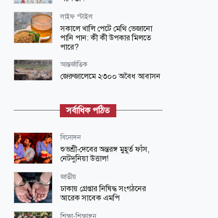
লাইফ স্টাইল
সকালে খালি পেটে মেথি ভেজানো
পানি পান: কী কী উপকার মিলতে
পারে?
আন্তর্জাতিক
জেরুজালেমে ২৩০০ অবৈধ আবাসন
ইউনিট নির্মাণের পরিকল্পনা
ইসরায়েলের
সর্বাধিক পঠিত
জাতীয়
এবার ৫ দেশি মাছে মিলল
মাইক্রোপ্লাস্টিক, বেশি কইয়ে
বিনোদন
শুভশ্রী-দেবের অন্তরঙ্গ মুহূর্ত ফাঁস,
অর্থ-বাণিজ্য
নেটদুনিয়া উত্তাল!
এক লাফে স্বর্ণের দাম বাড়ল ৯,৮৫৬
টাকা
জাতীয়
ঢাকায় গ্রেপ্তার নিষিদ্ধ সংগঠনের
সোশ্যাল মিডিয়া
আরেক সাবেক এমপি
হাসিনাকে নির্লজ্জ ও বেহায়া বললেন
সোহেল তাজ
শিক্ষা-শিক্ষাঙ্গন