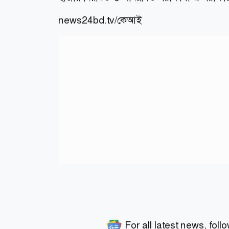
news24bd.tv/কেআই
For all latest news, foll