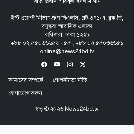
বার্তা প্রধান: শরিফুল ইসলাম খান
ইস্ট ওয়েস্ট মিডিয়া গ্রুপ পিএলসি, প্লট-৩৭১/এ, ব্লক-ডি,
বসুন্ধরা আবাসিক এলাকা
বারিধারা, ঢাকা-১২২৯
+৮৮ ০২ ৫৫০৩৬৬৫২ - ৫৫ , +৮৮ ০২ ৫৫০৩৬৬৫১
online@news24bd.tv
আমাদের সম্পর্কে
গোপনীয়তা নীতি
যোগাযোগ করুন
স্বত্ব ©
২০২৬
News24bd.tv