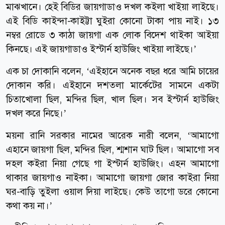
মাঝখানে। হেই বিডির জায়গাডাও দখল কইলা খাইয়া লাইছে।
এই বিডি কাইন্দা-কাইট্টা ঘুইরা কোনো টাকা পায় নাই। ১৩
নম্বর রোডে ৩ কাঠা জায়গা এক লোক বিদেশ থাইকা আইয়া
কিনছে। এই জায়গাডাও ইস্টার্ন হাউজিং খাইয়া লাইছে।’
এক চা দোকানি বলেন, ‘এইহানে অনেক বছর ধরে আমি চায়ের
দোকান করি। এইহানে দশতলা মার্কেটের সামনে একটা
চিতাখোলা ছিল, মন্দির ছিল, খাল ছিল। সব ইস্টার্ন হাউজিং
দখল করে নিছে।’
ময়না রানি সরকার নামের আরেক নারী বলেন, ‘আমাগো
এহানে জায়গা ছিল, মন্দির ছিল, শ্মশান ঘাট ছিল। আমাগো সব
দহল কইরা নিয়া গেছে গা ইস্টার্ন হাউজিং। এহন আমাগো
থাকার জায়গাও নাইকা। আমাগো জায়গা জোর কাইরা নিয়া
ঘর-বাড়ি তুইলা ওয়াল দিয়া লাইছে। কেউ তাগো ডরে কোনো
কথা কয় না।’