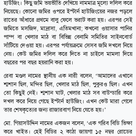
হাউজিং। কিছু জমি ভয়ভীতি দেখিয়ে নামমাত্র মূল্যে দলিল করে
নিয়েছে। কোনো জমির ওপরে ইস্টার্ন হাউজিংয়ের নজর পড়লে
রাতের আঁধারে প্রথমে বালু ফেলে ভরাট করা হয়। এরপর সেই
জমিতে মসজিদ, মাদ্রাসা, এতিমখানা; কখনো ওয়াসার পানির
পাম্প বা খেলার মাঠ বা বিভিন্ন বেনামি সমিতির সাইনবোর্ড
সাঁটিয়ে দেওয়া হয়। এরপর পর্যায়ক্রমে সেসব জমি দখলে নিয়ে
নেয়। কেউ জমির দলিল করে দিতে না চাইলে মামলা দিয়ে
বছরের পর বছর হয়রানি করা হয়।
রেবা মণ্ডল নামের স্থানীয় এক নারী বলেন, ‘আমাদের এখানে
শ্মশান ছিল, মন্দির ছিল, খেলার মাঠ ছিল, পুকুরও ছিল। এখন
তো কিছুই নেই। শ্মশান ঘাট, খেলার মাঠ সব বাউন্ডারি করে
দখল করে নিয়ে গেছে ইস্টার্ন হাউজিং। এখন কেউ মারা গেলে
তার শেষকৃত্যের জন্য রাজারবাগ নিয়ে যেতে হয়।’
মো. গিয়াসউদ্দিন নামের একজন বলেন, ‘এক গরিব বিডি ভিক্ষা
করে খাইত। হেই বিডির ২ কাঠা জায়গা ১৫ নম্বর রোডের