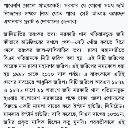
পারেননি কোনো গ্রাহককেই। সরকার যে কোনো সময় জমি
নিজেদের দখলে নিয়ে যেতে পারে, সেই আতঙ্কে রয়েছেন
এখানকার ফ্ল্যাট ও দোকানের ক্রেতারা।
জালিয়াতির ভয়ংকর তথ্য: সরকারি খাস খতিয়ানভুক্ত জমি
কীভাবে হাউজিংয়ের দখলে গেল—সেটি খোঁজ করতে গিয়ে
মেলে ভয়ংকর জাল-জালিয়াতির তথ্য। ঢাকা মহানগরীতে
বিএস খতিয়ানকে সিটি জরিপ বলা হয়। এই সিটি জরিপের
আরেক নাম ঢাকা মহানগর জরিপ। এই জরিপের সময়কাল ধরা
হয় ১৯৯৮ থেকে ২০১০ সাল পর্যন্ত। এ যাবৎকালে এটিই
দেশের সবচেয়ে আধুনিক জরিপ। সিটি জরিপে আরএস ১৮৭৯
ও ১৮৭৮ দাগে ৯১ শতাংশ জমি সরকারি খাস খতিয়ানভুক্ত
হওয়ায় বাংলাদেশ সরকারের পক্ষে ঢাকা জেলা প্রশাসকের
বিরুদ্ধে একটি মামলা দায়ের করে ইস্টার্ন হাউজিং লিমিটেড।
মামলায় ইস্টার্ন হাউজিং দাবি করেছে, সিএস দাগের ১০৩১নং
জমির প্রকৃত মালিক ছিলেন ফতু মুনসি। পরবর্তীকালে এই