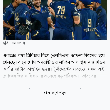
ছবি : এসএলসি
এবারের লঙ্কা প্রিমিয়ার লিগে (এলপিএল) জাফনা কিংসের হয়ে
খেলছেন বাংলাদেশি অলরাউন্ডার সাকিব আল হাসান ও মিডল
অর্ডার ব্যাটার তাওহিদ হৃদয়। টুর্নামেন্টের সবচেয়ে সফল এই
ফ্র্যাঞ্চাইজির মালিকানায় এসেছে বড় পরিবর্তন। ভারতের
বিশ্বকাপজয়ী পেসার জহির খানের সহ-মালিকানাধীন
সুইডেনভিত্তিক ক্রীড়া বিনিয়োগ প্রতিষ্ঠান অ্যাঙ্কর স্পোর্টস
বাকি অংশ পড়ুন
জাফনা কিংস কিনে নিয়েছে। নতুন মালিকানার পর
ফ্র্যাঞ্চাইজিটির নাম বদলে রাখা হয়েছে অ্যাঙ্কর জাফনা কিংস।