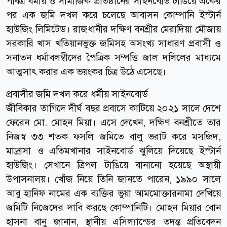
পবিত্র ধর্মীয় ও সামাজিক প্রতিষ্ঠানের সাইনবোর্ড টাঙিয়ে একের
পর এক জমি দখল করে চলেছে আবাসন কোম্পানি ইস্টার্ন
হাউজিং লিমিটেড। রাজধানীর দক্ষিণ বনশ্রীর মেরাদিয়া মৌজায়
সরকারি খাস খতিয়ানভুক্ত জমিসহ অসংখ্য সাধারণ প্রবাসী ও
সনাতন ধর্মাবলম্বীদের পৈত্রিক সম্পত্তি জাল দলিলের মাধ্যমে
আত্মসাৎ করার এক ভয়ংকর চিত্র উঠে এসেছে।
প্রবাসীর জমি দখল করে ধর্মীয় সাইনবোর্ড
জীবিকার তাগিদে দীর্ঘ বছর প্রবাসে কাটিয়ে ২০২১ সালে দেশে
ফেরেন মো. মোহন মিয়া। এসে দেখেন, দক্ষিণ বনশ্রীতে তার
নিজস্ব ৩৩ শতক ফসলি জমিতে বালু ভরাট করে মসজিদ,
মাদ্রাসা ও এতিমখানার সাইনবোর্ড ঝুলিয়ে দিয়েছে ইস্টার্ন
হাউজিং। সেখানে ত্রিপল টাঙিয়ে বানানো হয়েছে অস্থায়ী
উপাসনালয়। খোঁজ নিয়ে তিনি জানতে পারেন, ১৯৯০ সালে
আবু হানিফ নামের এক ব্যক্তির ভুয়া আমমোক্তারনামা দেখিয়ে
জমিটি নিজেদের দাবি করছে কোম্পানিটি। মোহন মিয়ার বোন
হাসনা বানু জানান, স্থানীয় এসিল্যান্ডের তদন্ত প্রতিবেদন