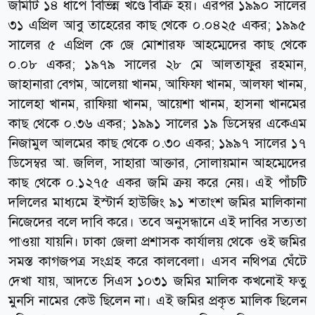
জমিটি ১৪ ধাপে বিভিন্ন খণ্ডে বিক্রি হয়। এরপর ১৯৯০ সালের
৩১ এপ্রিল আবু তাহেরের কাছ থেকে ০.০৪২৫ একর; ১৯৯৫
সালের ৫ এপ্রিল কে জে মোশারফ আহম্মেদের কাছ থেকে
০.০৮ একর; ১৯৭৯ সালের ২৮ মে আলতাফুর রহমান,
জাহানারা বেগম, আলেয়া খানম, আফিফা খানম, আলফা খানম,
সালেহা খানম, রাফিয়া খানম, আয়েশা খানম, হাসনা খানমের
কাছ থেকে ০.৩৬ একর; ১৯৯১ সালের ১৯ ডিসেম্বর একেএম
নিজামুল আলমের কাছ থেকে ০.৩০ একর; ১৯৯৭ সালের ১৭
ডিসেম্বর আ. জলিল, সাহারা আক্তার, সোলায়মান আহম্মেদের
কাছ থেকে ০.১২৭৫ একর জমি ক্রয় করে নেয়। এই পাঁচটি
দলিলের মাধ্যমে ইস্টার্ন হাউজিং ৯১ শতাংশ জমির মালিকানা
নিজেদের বলে দাবি করে। তবে অনুসন্ধানে এই দাবির সত্যতা
পাওয়া যায়নি। ঢাকা জেলা প্রশাসক কার্যালয় থেকে ওই জমির
সমস্ত কাগজপত্র সংগ্রহ করে কালবেলা। এসব নথিপত্র ঘেঁটে
দেখা যায়, আদতে সিএস ১০৩১ জমির মালিক কখনোই ফতু
মুনসি নামের কেউ ছিলেন না। এই জমির প্রকৃত মালিক ছিলেন