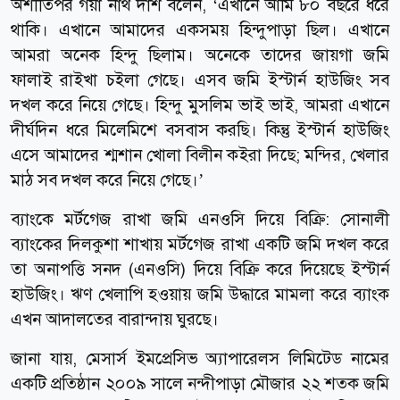
অশীতিপর গয়া নাথ দাশ বলেন, ‘এখানে আমি ৮০ বছরে ধরে
থাকি। এখানে আমাদের একসময় হিন্দুপাড়া ছিল। এখানে
আমরা অনেক হিন্দু ছিলাম। অনেকে তাদের জায়গা জমি
ফালাই রাইখা চইলা গেছে। এসব জমি ইস্টার্ন হাউজিং সব
দখল করে নিয়ে গেছে। হিন্দু মুসলিম ভাই ভাই, আমরা এখানে
দীর্ঘদিন ধরে মিলেমিশে বসবাস করছি। কিন্তু ইস্টার্ন হাউজিং
এসে আমাদের শ্মশান খোলা বিলীন কইরা দিছে; মন্দির, খেলার
মাঠ সব দখল করে নিয়ে গেছে।’
ব্যাংকে মর্টগেজ রাখা জমি এনওসি দিয়ে বিক্রি: সোনালী
ব্যাংকের দিলকুশা শাখায় মর্টগেজ রাখা একটি জমি দখল করে
তা অনাপত্তি সনদ (এনওসি) দিয়ে বিক্রি করে দিয়েছে ইস্টার্ন
হাউজিং। ঋণ খেলাপি হওয়ায় জমি উদ্ধারে মামলা করে ব্যাংক
এখন আদালতের বারান্দায় ঘুরছে।
জানা যায়, মেসার্স ইমপ্রেসিভ অ্যাপারেলস লিমিটেড নামের
একটি প্রতিষ্ঠান ২০০৯ সালে নন্দীপাড়া মৌজার ২২ শতক জমি