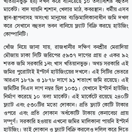
খতিয়ানভুক্ত হয়) দখল করে বানিয়েছে ১০ তলাবিশিষ্ট বহুতল
মার্কেট। বাদ যায়নি শ্মশান, খেলার মাঠ, কবরস্থান। ধর্মীয় এসব
স্থান-স্থাপনাসহ অসংখ্য মানুষের ব্যক্তিমালিকানাধীন জমি দখল
করে সেখানে বহুতল ভবন বানিয়ে ফ্ল্যাট বিক্রি করছে হাউজিং
কোম্পানিটি।
খোঁজ নিয়ে জানা যায়, রাজধানীর দক্ষিণ বনশ্রীর মেরাদিয়া
মৌজায় ঢাকা সিটি জরিপের ৫৯৩৭ দাগের প্রায় ৫ একর ৯২
শতক জমি সরকারি ১নং খাস খতিয়ানভুক্ত। অথচ সরকারি এই
জমির পুরোটাই ইস্টার্ন হাউজিংয়ের দখলে। এই সিটির ভেতরে
আরএস ১৮৭৯ ও ১৮৭৮ দাগে ৯১ শতাংশ জমি রয়েছে। এই
জমিটির সিএস দাগ নম্বর ছিল ১০৩১। যেখানে ইস্টার্ন হাউজিং
নির্মাণ করেছে ১০ তলা মার্কেট। এই মার্কেটে রয়েছে ২৪০টি
ফ্ল্যাট এবং ৫৩০টির মতো দোকান। প্রতি ফ্ল্যাট কোটি টাকার
ওপরে এবং প্রতি দোকান অর্ধকোটি টাকায় কেনাবেচা প্রায়
সম্পূর্ণ। সরকারি হওয়ায় এখনো জমির মালিকানা পায়নি ইস্টার্ন
হাউজিং। তাই দোকান ও ফ্ল্যাট বিক্রি করলেও দলিল করে দিতে