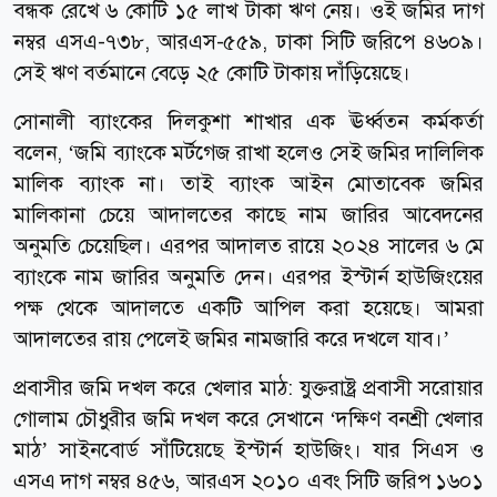
বন্ধক রেখে ৬ কোটি ১৫ লাখ টাকা ঋণ নেয়। ওই জমির দাগ
নম্বর এসএ-৭৩৮, আরএস-৫৫৯, ঢাকা সিটি জরিপে ৪৬০৯।
সেই ঋণ বর্তমানে বেড়ে ২৫ কোটি টাকায় দাঁড়িয়েছে।
সোনালী ব্যাংকের দিলকুশা শাখার এক ঊর্ধ্বতন কর্মকর্তা
বলেন, ‘জমি ব্যাংকে মর্টগেজ রাখা হলেও সেই জমির দালিলিক
মালিক ব্যাংক না। তাই ব্যাংক আইন মোতাবেক জমির
মালিকানা চেয়ে আদালতের কাছে নাম জারির আবেদনের
অনুমতি চেয়েছিল। এরপর আদালত রায়ে ২০২৪ সালের ৬ মে
ব্যাংকে নাম জারির অনুমতি দেন। এরপর ইস্টার্ন হাউজিংয়ের
পক্ষ থেকে আদালতে একটি আপিল করা হয়েছে। আমরা
আদালতের রায় পেলেই জমির নামজারি করে দখলে যাব।’
প্রবাসীর জমি দখল করে খেলার মাঠ: যুক্তরাষ্ট্র প্রবাসী সরোয়ার
গোলাম চৌধুরীর জমি দখল করে সেখানে ‘দক্ষিণ বনশ্রী খেলার
মাঠ’ সাইনবোর্ড সাঁটিয়েছে ইস্টার্ন হাউজিং। যার সিএস ও
এসএ দাগ নম্বর ৪৫৬, আরএস ২০১০ এবং সিটি জরিপ ১৬০১