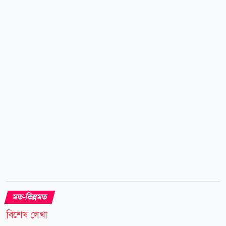
তা সবার জানা সত্ত্বেও রাষ্ট্রীয়ভাবে শুভংকরের ফাঁকি এমনভাব
প্রতিষ্ঠিত হয়েছে যে কোনো নির্বাচনে নির্বাচিত বা পরাজিত
প্রার্থীরা তাঁদের নির্বাচনি ব্যয়ের অসত্য হিসাব নির্বাচন কমিশনে
উপস্থাপন করার মধ্য দিয়ে জনগণের কাছে হলফের অধীনে
অন্যায়ের প্রথম সোপান...
মত-ভিন্নমত
বিশেষ লেখা