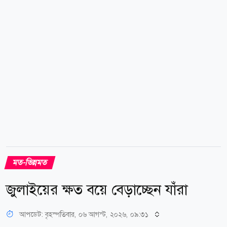
ইসলামী ছাত্রশিবিরের নেতা-কর্মীরা। জুলাই গণ-অভ্যুত্থানের পর
এটাই দুই ছাত্রসংগঠনের মধ্যে সবচেয়ে বড়...
মত-ভিন্নমত
জুলাইয়ের ক্ষত বয়ে বেড়াচ্ছেন যাঁরা
আপডেট: বৃহস্পতিবার, ০৬ আগস্ট, ২০২৬, ০৯:৩১