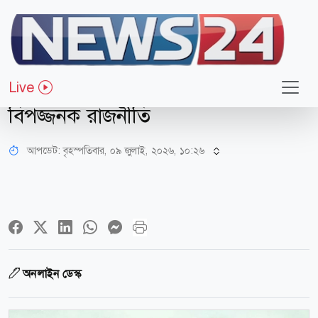
মত-ভিন্নমত
অভিমত
Live
জামায়াতের বাছাই করা নীতি ও
বিপজ্জনক রাজনীতি
আপডেট: বৃহস্পতিবার, ০৯ জুলাই, ২০২৬, ১০:২৬
অনলাইন ডেস্ক