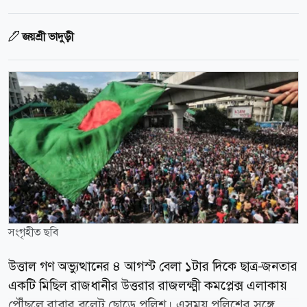
জয়শ্রী ভাদুড়ী
সংগৃহীত ছবি
উত্তাল গণ অভ্যুত্থানের ৪ আগস্ট বেলা ১টার দিকে ছাত্র-জনতার
একটি মিছিল রাজধানীর উত্তরার রাজলক্ষ্মী কমপ্লেক্স এলাকায়
পৌঁছলে রাবার বুলেট ছোড়ে পুলিশ। এসময় পুলিশের সঙ্গে