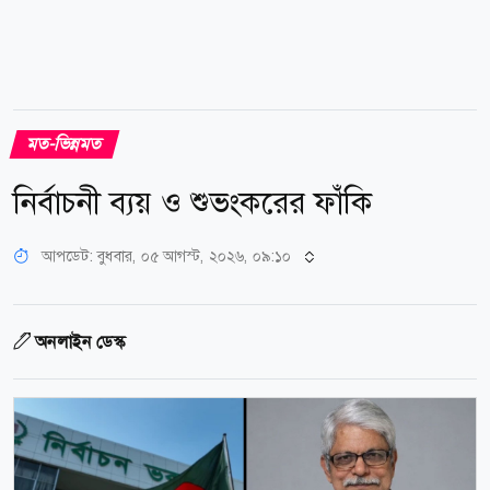
মত-ভিন্নমত
নির্বাচনী ব্যয় ও শুভংকরের ফাঁকি
আপডেট: বুধবার, ০৫ আগস্ট, ২০২৬, ০৯:১০
অনলাইন ডেস্ক