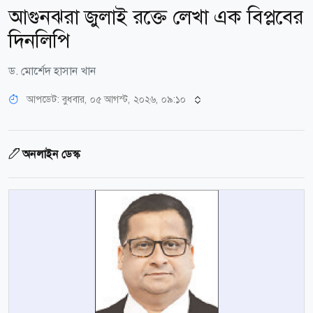
আগুনঝরা জুলাই রক্তে লেখা এক বিপ্লবের
দিনলিপি
ড. মোর্শেদ হাসান খান
আপডেট: বুধবার, ০৫ আগস্ট, ২০২৬, ০৯:১০
অনলাইন ডেস্ক