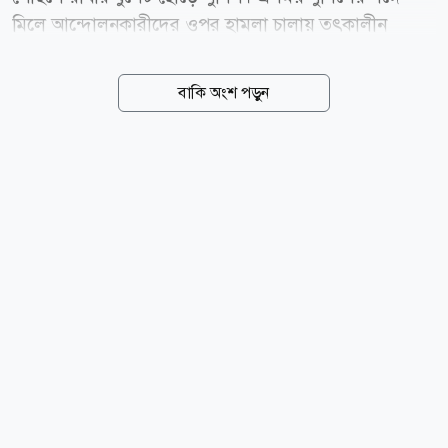
মিলে আন্দোলনকারীদের ওপর হামলা চালায় তৎকালীন
আওয়ামী লীগ এমপির নেতা-কর্মীরা। মিছিলের সামনে সারিতে
ছিলেন এনাম সিদ্দিকী (৩৬)। পুলিশের ছোড়া রাবার বুলেট
বাকি অংশ পড়ুন
সরাসরি তাঁর মাথায় আঘাত হানলে রাজপথে লুটিয়ে পড়েন
তিনি। এসময় গুলিবিদ্ধ, রক্তাক্ত এনামের ওপর ঝাঁপিয়ে পড়ে
ফ্যাসিস্টের সহযোগী হায়ানারা। তাঁর মাথা ও শরীরকে
হকিস্টিক দিয়ে ক্ষতবিক্ষত করা হয়। এক সময় মৃত মনে করে
চলে যায়। এভাবেই এক জাতীয় গণমাধ্যমের সঙ্গে ২০২৪
সালের উত্তাল গণ অভ্যুত্থানের স্মৃতিচারণা করে কথাগুলো
বলছিলেন এনাম। তিনি বলেন, আমি উত্তরা একটি বায়িং
হাউসের চিফ অপারেটিং অফিসার (সিও ও) ছিলাম। কিন্তু
আন্দোলনে পাওয়া আঘাতে আমি কর্মক্ষমতা...