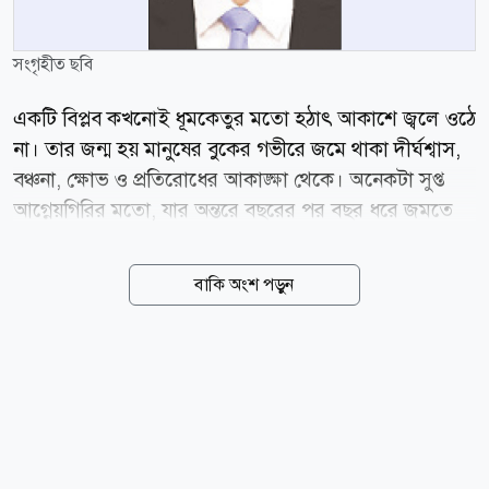
সংগৃহীত ছবি
একটি বিপ্লব কখনোই ধূমকেতুর মতো হঠাৎ আকাশে জ্বলে ওঠে
না। তার জন্ম হয় মানুষের বুকের গভীরে জমে থাকা দীর্ঘশ্বাস,
বঞ্চনা, ক্ষোভ ও প্রতিরোধের আকাঙ্ক্ষা থেকে। অনেকটা সুপ্ত
আগ্নেয়গিরির মতো, যার অন্তরে বছরের পর বছর ধরে জমতে
থাকে উত্তপ্ত লাভা, আর একদিন বিস্ফোরিত হয়ে বদলে দেয়
ইতিহাসের গতিপথ। ২০২৪ সালের জুলাইয়ের গণ-অভ্যুত্থানও
বাকি অংশ পড়ুন
ছিল তেমনই এক বিস্ফোরণ; হঠাৎ ঘটে যাওয়া কোনো ঘটনা
নয়, বরং দীর্ঘ ১৬ বছরের দমন-পীড়ন, বৈষম্য, দুর্নীতি এবং
নিঃশব্দ আর্তনাদের অনিবার্য পরিণতি। দীর্ঘ ১৬ বছর ধরে
বাংলাদেশ ধীরে ধীরে একটি ভয়, নীরবতা ও নিয়ন্ত্রিত রাষ্ট্রে
পরিণত হয়েছিল। দুর্নীতি প্রাতিষ্ঠানিক রূপ পেয়েছিল, রাষ্ট্রযন্ত্রের
বিভিন্ন স্তরে রাজনৈতিক আনুগত্যই হয়ে উঠেছিল প্রধান
যোগ্যতা। মত প্রকাশের স্বাধীনতা ক্রমে সংকুচিত হয়েছে,