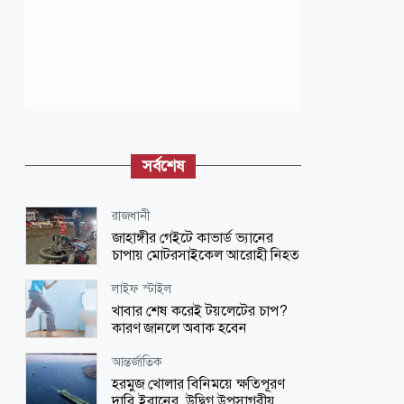
সর্বশেষ
রাজধানী
জাহাঙ্গীর গেইটে কাভার্ড ভ্যানের
চাপায় মোটরসাইকেল আরোহী নিহত
লাইফ স্টাইল
খাবার শেষ করেই টয়লেটের চাপ?
কারণ জানলে অবাক হবেন
আন্তর্জাতিক
হরমুজ খোলার বিনিময়ে ক্ষতিপূরণ
দাবি ইরানের, উদ্বিগ্ন উপসাগরীয়