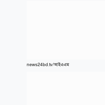
news24bd.tv/
আইএএম