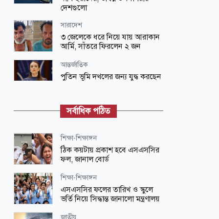
দেশগুলো
সারাদেশ
৩ জেলেকে ধরে নিয়ে যায় আরাকান
আর্মি, সাঁতরে ফিরলেন ২ জন
আন্তর্জাতিক
পুতিন ভূমি দখলের জন্য যুদ্ধ করছেন
না: ইউক্রেনিয় মানবাধিকারকর্মী
আন্তর্জাতিক
সর্বাধিক পঠিত
এবার ইসরায়েলের বিরুদ্ধে মুসলিম
দেশগুলোর ঐক্যের ডাক দিল পাকিস্তান
শিক্ষা-শিক্ষাঙ্গন
সারাদেশ
ঠিক কয়টায় প্রকাশ হবে এসএসসির
চট্টগ্রাম নগরীর যোগাযোগ ব্যবস্থা ঢেলে
ফল, জানাল বোর্ড
সাজানো হচ্ছে: চসিক মেয়র
শিক্ষা-শিক্ষাঙ্গন
আন্তর্জাতিক
এসএসসির ফলের তারিখ ও স্কুলে
হরমুজের আগের অবস্থায় ফেরার সুযোগ
ভর্তি নিয়ে সিদ্ধান্ত জানালো মন্ত্রণালয়
নেই: ইরানি গবেষক
জাতীয়