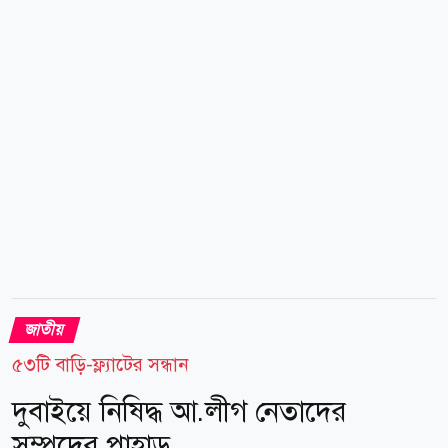
মহাসচিব ও স্থানীয় সরকারমন্ত্রী মির্জা ফখরুল ইসলাম
আলমগীর, ড. খন্দকার মোশাররফ হোসেন, ড. আবদুল মঈন
খান, সেলিমা রহমান, নজরুল ইসলাম খান, গয়েশ্বর...
জাতীয়
৫৩টি বাড়ি-ফ্ল্যাটের সন্ধান
দুবাইয়ে নিষিদ্ধ আ.লীগ নেতাদের
সম্পদের পাহাড়