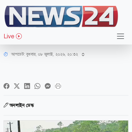
জাতীয়
দেশের চার বিভাগে আকস্মিক বন্যার
Live
আশঙ্কা
আপডেট: বুধবার, ০৮ জুলাই, ২০২৬, ২০:৩২
অনলাইন ডেস্ক