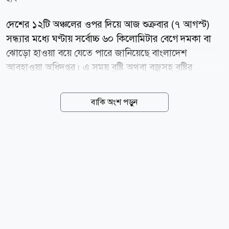
দেশের ১২টি অঞ্চলের ওপর দিয়ে আজ শুক্রবার (৭ আগস্ট)
সন্ধ্যার মধ্যে ঘণ্টায় সর্বোচ্চ ৬০ কিলোমিটার বেগে দমকা বা
ঝোড়ো হাওয়া বয়ে যেতে পারে জানিয়েছে বাংলাদেশ
আবহাওয়া অধিদপ্তর। এ সময় বৃষ্টি অথবা বজ্রসহ বৃষ্টির
সম্ভাবনাও রয়েছে। আজ সন্ধ্যা ৬টা পর্যন্ত আবহাওয়া
অধিদপ্তরের দেশের অভ্যন্তরীণ নদীবন্দরগুলোর জন্য দেওয়া
বাকি অংশ পড়ুন
সর্বশেষ পূর্বাভাসে এ তথ্য জানানো হয়েছে। আবহাওয়াবিদ
কাজী জেবুন্নেছা স্বাক্ষরিত পূর্বাভাসে বলা হয়েছে- পাবনা, ঢাকা,
ফরিদপুর, কুষ্টিয়া, যশোর, খুলনা, বরিশাল, পটুয়াখালী,
নোয়াখালী, কুমিল্লা, চট্টগ্রাম এবং কক্সবাজার অঞ্চলের ওপর
দিয়ে দক্ষিণ অথবা দক্ষিণ-পূর্ব দিক থেকে ঘণ্টায় ৪৫-৬০
কিলোমিটার বেগে অস্থায়ীভাবে দমকা অথবা ঝোড়ো হাওয়া
বয়ে যেতে পারে। একই সঙ্গে বৃষ্টি অথবা বজ্রবৃষ্টি হতে পারে।
তাই এসব এলাকার নদীবন্দরকে ১ নম্বর সতর্কসংকেত দেখাতে
বলা হয়েছে।...