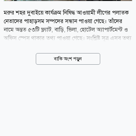
মরুর শহর দুবাইয়ে কার্যক্রম নিষিদ্ধ আওয়ামী লীগের পলাতক
নেতাদের পাহাড়সম সম্পদের সন্ধান পাওয়া গেছে। তাঁদের
নামে অন্তত ৫৩টি ফ্ল্যাট, বাড়ি, ভিলা, হোটেল অ্যাপার্টমেন্ট ও
অফিস স্পেস থাকার তথ্য পাওয়া গেছে। সংশ্লিষ্ট সূত্র এসব তথ্য
দিয়ে বলেছেন, বুর্জ খলিফা, মারশা দুবাই, ওয়াদি আল সাফা ও
কৃত্রিম দ্বীপ পাম জুমেরায় তাঁরা গড়ে তুলেছেন বিলাসবহুল
বাকি অংশ পড়ুন
সম্পদের সাম্রাজ্য। আর এসব করেছেন অর্থ পাচারের মাধ্যমে।
দুবাইয়ে আলীগ নেতাদের সাম্রাজ্য২০২৩ সালের ৩ এপ্রিল
গোল্ডেন ভিসার সুবিধায় দুবাইয়ে অর্থ পাচারের অভিযোগ
অনুসন্ধানে একটি কমিটি গঠন করে দুর্নীতি দমন কমিশন
(দুদক)। অনুসন্ধান কমিটির প্রথম টিম লিডার করা হয় ও
সংস্থাটির উপপরিচালক রামপ্রসাদ মন্ডলকে। পরে তাঁকে
গোপালগঞ্জে বদলি করা হয়। তিনি জানান, দুবাইয়ে
পাচারকারীদের তথ্য সংগ্রহে পররাষ্ট্র মন্ত্রণালয়ের মাধ্যমে চিঠি...