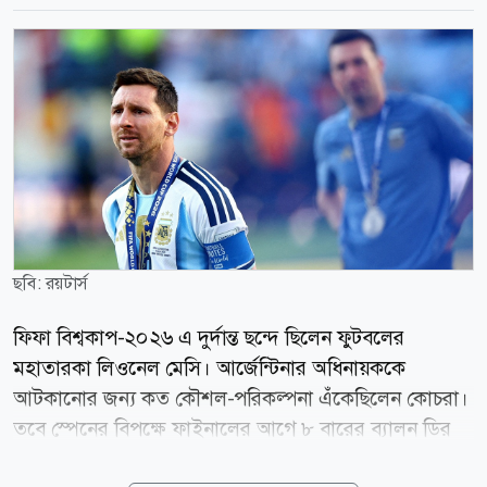
ছবি: রয়টার্স
ফিফা বিশ্বকাপ-২০২৬ এ দুর্দান্ত ছন্দে ছিলেন ফুটবলের
মহাতারকা লিওনেল মেসি। আর্জেন্টিনার অধিনায়ককে
আটকানোর জন্য কত কৌশল-পরিকল্পনা এঁকেছিলেন কোচরা।
তবে স্পেনের বিপক্ষে ফাইনালের আগে ৮ বারের ব্যালন ডির
জয়ীকে থামাতে পারেননি কেউই। যদিও, ফাইনালে মাঠে