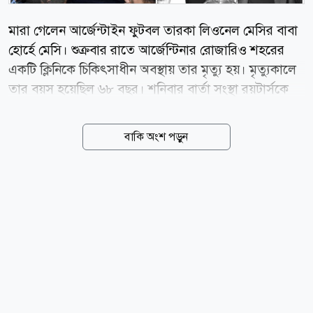
মারা গেলেন আর্জেন্টাইন ফুটবল তারকা লিওনেল মেসির বাবা
হোর্হে মেসি। শুক্রবার রাতে আর্জেন্টিনার রোজারিও শহরের
একটি ক্লিনিকে চিকিৎসাধীন অবস্থায় তার মৃত্যু হয়। মৃত্যুকালে
তার বয়স হয়েছিল ৬৮ বছর। শনিবার বার্তা সংস্থা রয়টার্সকে
হোর্হে মেসির মৃত্যুর খবর নিশ্চিত করেছে মেসির পরিবার।
জীবনের শেষ কয়েক মাস রোজারিওর একটি চিকিৎসাকেন্দ্র ও
বাকি অংশ পড়ুন
নিজ বাড়িতে কাটিয়েছেন তিনি। এ সময় স্ত্রী সেলিয়া এবং তিন
সন্তান রদ্রিগো, মাতিয়াস ও মারিয়া সোল তার পাশে ছিলেন।
মেসির জীবনে বাবা হোর্হের ভূমিকা ছিল অত্যন্ত গুরুত্বপূর্ণ।
আর্জেন্টিনা থেকে স্পেনে গিয়ে বার্সেলোনার একাডেমিতে
মেসির ফুটবল ক্যারিয়ারের সূচনালগ্ন থেকেই ছেলের পাশে
ছিলেন তিনি। পরবর্তী সময়ে মেসির ক্যারিয়ার পরিচালনায়ও
গুরুত্বপূর্ণ ভূমিকা পালন করেন হোর্হে। কয়েক বছর ছেলের
এজেন্ট হিসেবেও কাজ করেছেন তিনি। বাবার...