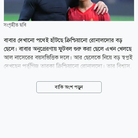
সংগৃহীত ছবি
বাবার দেখানো পথেই হাঁটছে ক্রিশ্চিয়ানো রোনালদোর বড়
ছেলে। বাবার অনুপ্রেরণায় ফুটবল শুরু করা ছেলে এখন খেলছে
আল নাসেরের বয়সভিত্তিক দলে। আর ছেলেকে নিয়ে বড় স্বপ্নই
দেখছেন পর্তুগিজ তারকা ক্রিশ্চিয়ানো রোনালদো। তার বিশ্বাস,
একদিন তার ছেলে নিজের কীর্তিকেও ছাড়িয়ে যেতে পারে। তবে
সাফল্যের পথে সবচেয়ে কঠিন বিষয় হিসেবে ক্ষুধা ধরে রাখার
বাকি অংশ পড়ুন
কথা বলেছেন তিনি। সম্প্রতি সামাজিক যোগাযোগমাধ্যমে
ছড়িয়ে পড়া এক ভিডিওতে রোনালদোকে আল নাসেরের
অনূর্ধ্ব-১৬ দলের অনুশীলন দেখতে দেখা যায়। সেখানে দলের
অন্য খেলোয়াড়দের সঙ্গে অনুশীলন করছিলেন তার ছেলেও।
পাশে বসা এক কর্মকর্তার সঙ্গে কথা বলার সময় ছেলেকে নিয়ে
রোনালদো বলেন, ও খুব ভালো ছেলে। সত্যি বলছি, ও খুব