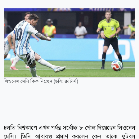
লিওনেল মেসি কিক নিচ্ছেন (ছবি: রয়টার্স)
চলতি বিশ্বকাপে এখন পর্যন্ত সর্বোচ্চ ৮ গোল দিয়েছেন লিওনেল
মেসি। তিনি আবারও প্রমাণ করলেন কেন তাকে ফুটবল