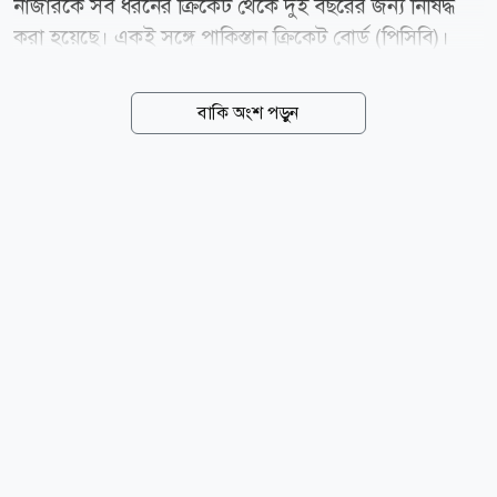
নাজারকে সব ধরনের ক্রিকেট থেকে দুই বছরের জন্য নিষিদ্ধ
করা হয়েছে। একই সঙ্গে পাকিস্তান ক্রিকেট বোর্ড (পিসিবি)।
একই সঙ্গে তাকে ১০ লাখ পাকিস্তানি রুপি জরিমানাও করা
হয়েছে। বৃহস্পতিবার (৬ আগস্ট) এক বিবৃতিতে পিসিবি জানায়,
বাকি অংশ পড়ুন
বোর্ডের মাধ্যমে বিদেশ সফরের জন্য ভিসা আবেদন করার
সময় হামজা নাজার যে তথ্য ও নথিপত্র জমা দিয়েছিলেন,
সেগুলোর সত্যতা যাচাইয়ে তদন্ত চালানো হয়। তদন্তে দেখা
যায়, তিনি আবেদনপত্রে সম্পূর্ণ ও সঠিক তথ্য দেননি। গুরুত্বপূর্ণ
কিছু তথ্য গোপন করার পাশাপাশি বিভ্রান্তিকর তথ্যও দিয়েছেন।
ঘটনার তদন্তে পিসিবি তিন সদস্যের একটি কমিটি গঠন করে।
তদন্ত চলাকালে হামজাকে নিজের অবস্থান ব্যাখ্যা করার সুযোগ
দেওয়া হয়। তার বক্তব্য, জমা দেওয়া নথি এবং অন্যান্য...