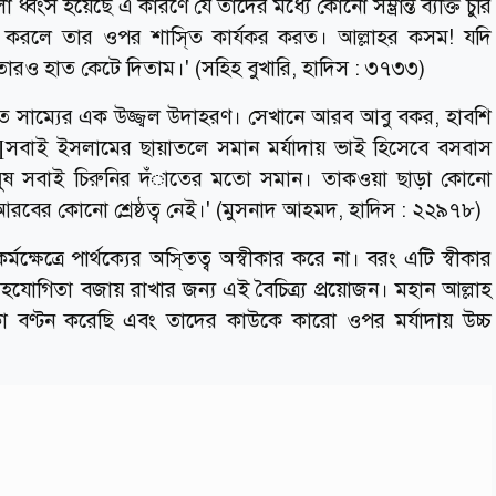
 ধ্বংস হয়েছে এ কারণে যে তাদের মধ্যে কোনো সম্ভ্রান্ত ব্যক্তি চুরি
ুরি করলে তার ওপর শাসি্ত কার্যকর করত। আল্লাহর কসম! যদি
 তারও হাত কেটে দিতাম।' (সহিহ বুখারি, হাদিস : ৩৭৩৩)
ত সাম্যের এক উজ্জ্বল উদাহরণ। সেখানে আরব আবু বকর, হাবশি
∏সবাই ইসলামের ছায়াতলে সমান মর্যাদায় ভাই হিসেবে বসবাস
ানুষ সবাই চিরুনির দঁাতের মতো সমান। তাকওয়া ছাড়া কোনো
র কোনো শ্রেষ্ঠত্ব নেই।' (মুসনাদ আহমদ, হাদিস : ২২৯৭৮)
্ষেত্রে পার্থক্যের অসি্তত্ব অস্বীকার করে না। বরং এটি স্বীকার
োগিতা বজায় রাখার জন্য এই বৈচিত্র্য প্রয়োজন। মহান আল্লাহ
 বণ্টন করেছি এবং তাদের কাউকে কারো ওপর মর্যাদায় উচ্চ