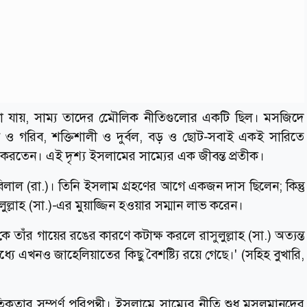
খা যায়, সাম্য তাদের মেৌলিক নীতিগুলোর একটি ছিল। মসজিদে
 ও গরিব, শক্তিশালী ও দুর্বল, বড় ও ছোট-সবাই একই সারিতে
 করতেন। এই দৃশ্য ইসলামের সাম্যের এক জীবন্ত প্রতীক।
িলাল (রা.)। তিনি ইসলাম গ্রহণের আগে একজন দাস ছিলেন; কিন্তু
ুল্লাহ (সা.)-এর মুয়াজ্জিন হওয়ার সম্মান লাভ করেন।
তাঁর গায়ের রঙের কারণে কটাক্ষ করলে রাসুলুল্লাহ (সা.) অত্যন্ত
্যে এখনও জাহেলিয়াতের কিছু বৈশষ্ট্যি রয়ে গেছে।' (সহিহ বুখারি,
কতার সম্পূর্ণ পরিপন্থী। ইসলামে সাম্যের নীতি শুধু মুসলমানদের