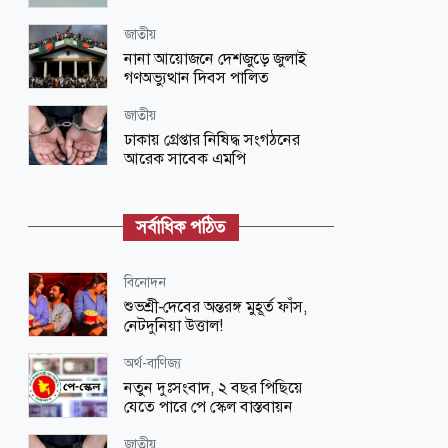
জাতীয়
নানা আয়োজনে দেশজুড়ে জুলাই
গণঅভ্যুত্থান দিবস পালিত
জাতীয়
ঢাকায় গ্রেপ্তার নিষিদ্ধ সংগঠনের
আরেক সাবেক এমপি
জাতীয়
ভারতে দণ্ডপ্রাপ্ত হাসিনাকে কথা বলার
সর্বাধিক পঠিত
সুযোগ দেওয়ায় বাংলাদেশের তীব্র ক্ষোভ
বিনোদন
বিনোদন
‘প্রিয়তমা’ আমার জীবনের আশীর্বাদ:
শুভশ্রী-দেবের অন্তরঙ্গ মুহূর্ত ফাঁস,
ইধিকা পাল
নেটদুনিয়া উত্তাল!
জাতীয়
অর্থ-বাণিজ্য
আকস্মিক বন্যাসহ প্রাকৃতিক দুর্যোগ
নতুন দুঃসংবাদ, ২ বছর পিছিয়ে
মোকাবিলায় সরকারের কার্যক্রম চলমান
যেতে পারে পে স্কেল বাস্তবায়ন
বিজ্ঞান ও প্রযুক্তি
জাতীয়